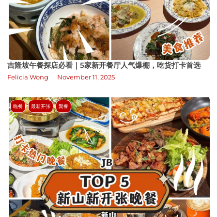
吉隆坡午餐探店必看｜5家新开餐厅人气爆棚，吃货打卡首选
Felicia Wong
November 11, 2025
晚餐
最新开张
聚餐