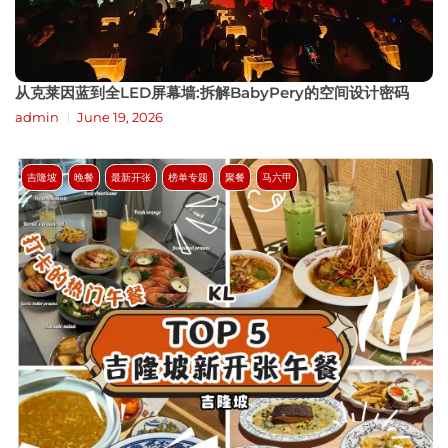
从克莱因蓝到全LED屏幕墙:拆解BabyPery的空间设计密码
admin
June 19, 2026
吉隆坡
晚餐
最新开张
榜单专题
聚餐
马六甲