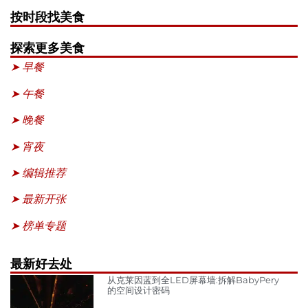
按时段找美食
探索更多美食
➤ 早餐
➤ 午餐
➤ 晚餐
➤ 宵夜
➤ 编辑推荐
➤ 最新开张
➤ 榜单专题
最新好去处
从克莱因蓝到全LED屏幕墙:拆解BabyPery
的空间设计密码