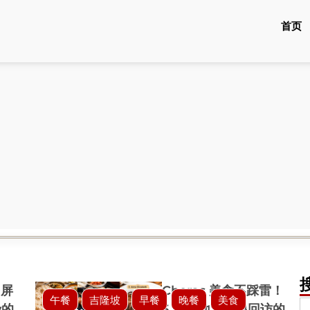
首页
D屏
Cheras 美食不踩雷！
午餐
吉隆坡
早餐
晚餐
美食
y的
5 间本地人无限回访的