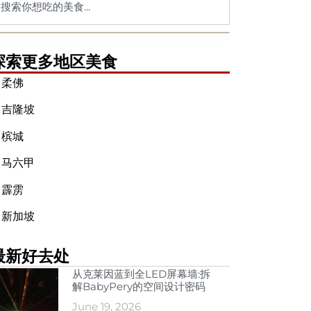
探索更多地区美食
➤
柔佛
➤
吉隆坡
➤
槟城
➤
马六甲
➤
霹雳
➤
新加坡
最新好去处
从克莱因蓝到全LED屏幕墙:拆
解BabyPery的空间设计密码
June 19, 2026