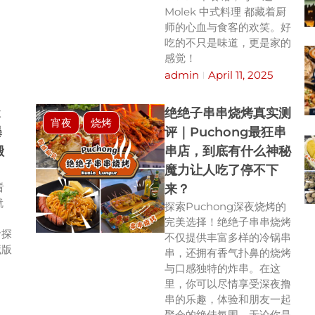
Molek 中式料理 都藏着厨
师的心血与食客的欢笑。好
吃的不只是味道，更是家的
感觉！
admin
April 11, 2025
k
绝绝子串串烧烤真实测
宵夜
烧烤
曝
评｜Puchong最狂串
搬
串店，到底有什么神秘
魔力让人吃了停不下
看
来？
就
探索Puchong深夜烧烤的
完美选择！绝绝子串串烧烤
食探
不仅提供丰富多样的冷锅串
藏版
串，还拥有香气扑鼻的烧烤
与口感独特的炸串。在这
里，你可以尽情享受深夜撸
串的乐趣，体验和朋友一起
聚会的绝佳氛围。无论你是