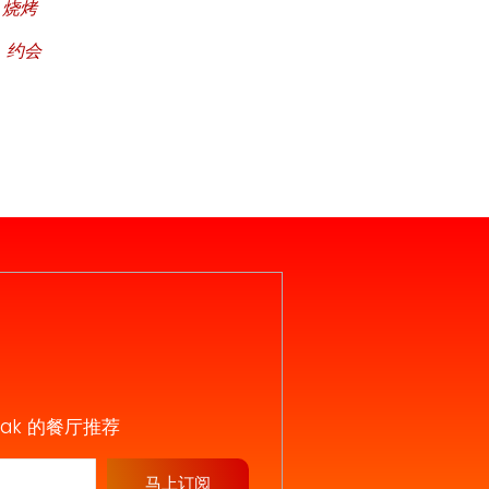
 烧烤
 约会
iak 的餐厅推荐
马上订阅