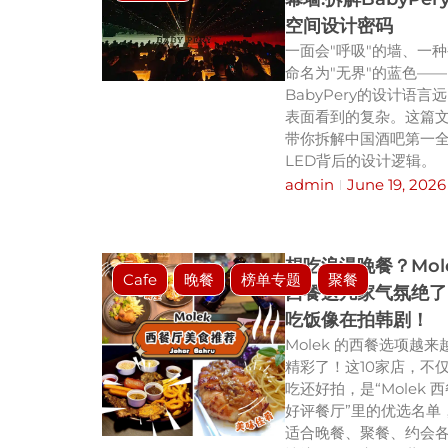
空间设计密码
一面会"呼吸"的墙、一
命名为"无界"的蓝色——
BabyPery的设计语言
表面看到的复杂。这篇
带你拆解中国酒吧第一
LED背后的设计逻辑。
admin
June 19, 2026
想吃浪漫晚餐？Mol
Cafe
晚餐
榜单专题
聚餐
西餐这几家气氛绝了
吃饭像在拍韩剧！
Molek 的西餐选项越来
精彩了！这10家店，不
吃还好拍，是“Molek 
好评餐厅”里的优选名单
适合晚餐、聚餐、约会