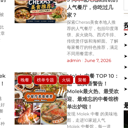
人气餐厅，你吃过几
种被
家？
探索Cheras美食本地人推
远比
荐的人气餐厅，包括印度薄
文章
饼、炭火烧鸟、西式牛排、
全
传统煲仔饭和海鲜面。了解
每家餐厅的特色推荐，满足
不同用餐需求。
admin
June 7, 2026
ek
Molek 中餐 TOP 10：
晚餐
榜单专题
火锅
聚餐
！
这一波真香警告！
Molek最火热、最受欢
越
迎、最难忘的中餐馆榜
仅好
单出炉啦！
西餐
发现 Molek 中餐 的美味地
，
图，走进10家超人气
各种
Molek 中餐馆，每一道