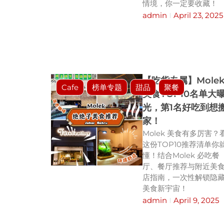
情境，你一定要收藏！
admin
April 23, 2025
【吃货专属】Mole
Cafe
榜单专题
甜品
聚餐
美食TOP10名单大
光，第1名好吃到想
家！
Molek 美食有多厉害？
这份TOP10推荐清单你
懂！结合Molek 必吃餐
厅、餐厅推荐与附近美
店指南，一次性解锁隐
美食新宇宙！
admin
April 9, 2025