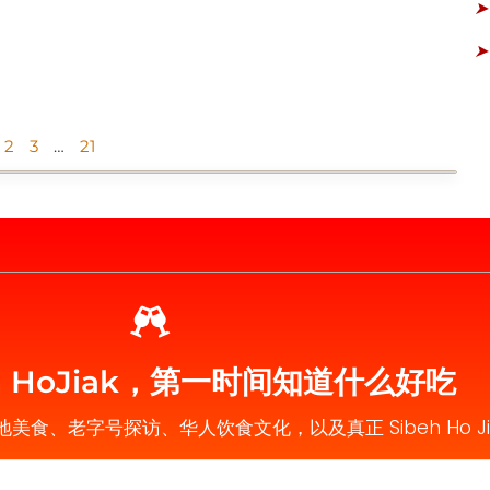
➤
➤
2
3
…
21
eh HoJiak，第一时间知道什么好吃
在地美食、老字号探访、华人饮食文化，以及真正 Sibeh Ho J