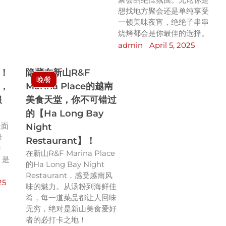
想找地方聚会还是单纯享受
一顿美味夜宵，绝绝子串串
烧烤都会是你最佳的选择。
admin
April 5, 2025
！
隐藏在新山R&F
晚餐
，
Marina Place的越南
服
美食天堂，你不可错过
的【Ha Long Bay
肚面
Night
肚
Restaurant】！
与
在新山R&F Marina Place
，是
的Ha Long Bay Night
。
Restaurant，感受越南风
25
味的魅力。从汤粉到海鲜佳
肴，每一道菜品都让人回味
无穷，绝对是新山美食爱好
者的必打卡之地！