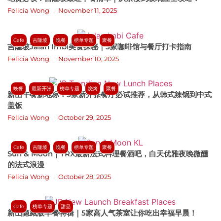
Felicia Wong
November 11, 2025
Cafe
吉隆坡
晚餐
榜单专题
聚餐
吉隆坡Jalan Imbi美食探秘｜5家咖啡馆与餐厅打卡指南
Felicia Wong
November 10, 2025
晚餐
最新开张
榜单专题
烧烤
聚餐
新山午餐新地标！5家新开张餐厅必试推荐，从韩式辣锅到中式
盖饭
Felicia Wong
October 29, 2025
Cafe
吉隆坡
晚餐
榜单专题
聚餐
Sun & Moon｜TRX最新法式料理餐酒吧，白天优雅夜晚微醺
的法式浪漫
Felicia Wong
October 28, 2025
Cafe
榜单专题
甜品
新山隐藏版早餐特辑｜5家高人气茶室让你吃出幸福早晨！