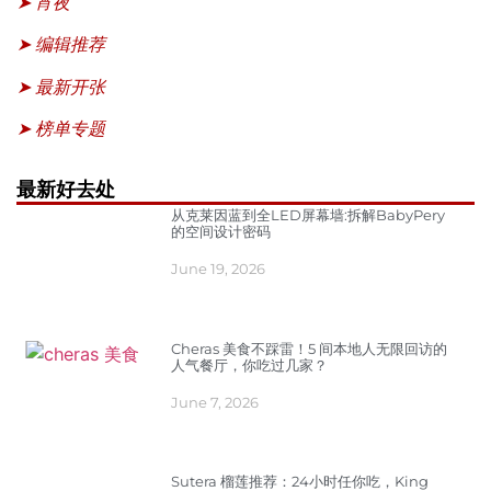
➤ 宵夜
➤ 编辑推荐
➤ 最新开张
➤ 榜单专题
最新好去处
从克莱因蓝到全LED屏幕墙:拆解BabyPery
的空间设计密码
June 19, 2026
Cheras 美食不踩雷！5 间本地人无限回访的
人气餐厅，你吃过几家？
June 7, 2026
Sutera 榴莲推荐：24小时任你吃，King