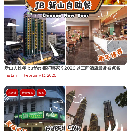
新山人过年 buffet 都订哪家？2026 这三间酒店最常被点名
Iris Lim
February 13, 2026
吉隆坡
榜单专题
聚餐