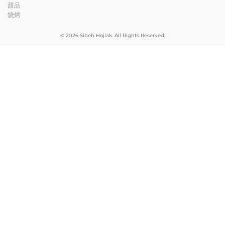
甜品
烧烤
© 2026 Sibeh Hojiak. All Rights Reserved.