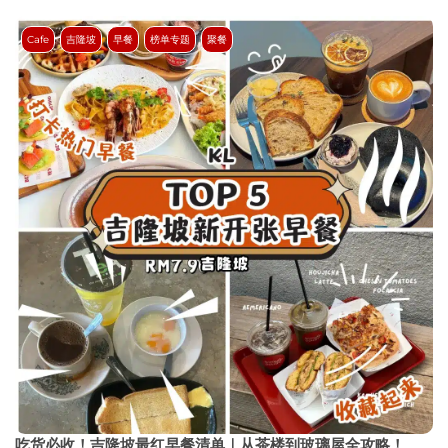
Cafe
吉隆坡
早餐
榜单专题
聚餐
吃货必收！吉隆坡最红早餐清单｜从茶楼到玻璃屋全攻略！