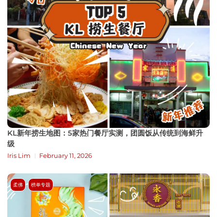
KL新年捞生地图：5家热门餐厅实测，团圆饭从传统到海鲜升
级
Iris Lim
February 11, 2026
柔佛
榜单专题