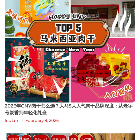
2026年CNY肉干怎么选？大马5大人气肉干品牌深度：从老字
号炭香到年轻化礼盒
Iris Lim
February 9, 2026
吉隆坡
晚餐
最新开张
榜单专题
聚餐
马六甲