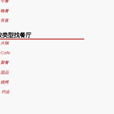
 午餐
 晚餐
 宵夜
按类型找餐厅
 火锅
 Cafe
 聚餐
 甜品
 烧烤
 约会