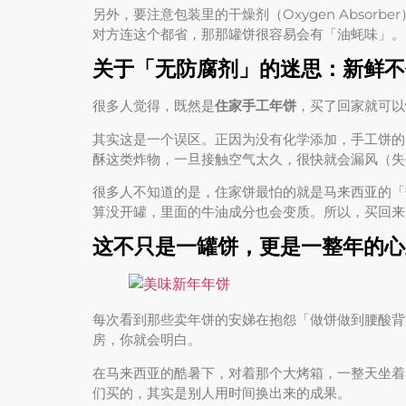
另外，要注意包装里的干燥剂（Oxygen Abso
对方连这个都省，那那罐饼很容易会有「油蚝味」。
关于「无防腐剂」的迷思：新鲜不
很多人觉得，既然是
住家手工年饼
，买了回家就可以
其实这是一个误区。正因为没有化学添加，手工饼的「
酥这类炸物，一旦接触空气太久，很快就会漏风（失
很多人不知道的是，住家饼最怕的就是马来西亚的「
算没开罐，里面的牛油成分也会变质。所以，买回来
这不只是一罐饼，更是一整年的心
每次看到那些卖年饼的安娣在抱怨「做饼做到腰酸背
房，你就会明白。
在马来西亚的酷暑下，对着那个大烤箱，一整天坐着
们买的，其实是别人用时间换出来的成果。