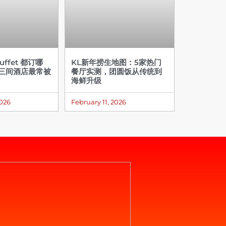
ffet 都订哪
KL新年捞生地图：5家热门
这三间酒店最常被
餐厅实测，团圆饭从传统到
海鲜升级
2026
February 11, 2026