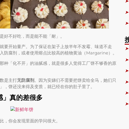
➤
➤
➤
是好不好吃，而是能不能「耐」。
就要开始量产。为了保证在架子上放半年不发霉、味道不走
➤
防腐剂，或者使用熔点比较高的植物黄油（Margarine）。
➤
那种「化不开」的油腻感，就是很多人觉得工厂饼不够香的原
➤
数是主打
无防腐剂
。因为安娣们不需要把饼卖给全马，她们只
➤
」，饼还没来得及变质，就已经在你的肚子里了。
➤
感」真的差很多
➤
比，你会发现里面的学问很大。