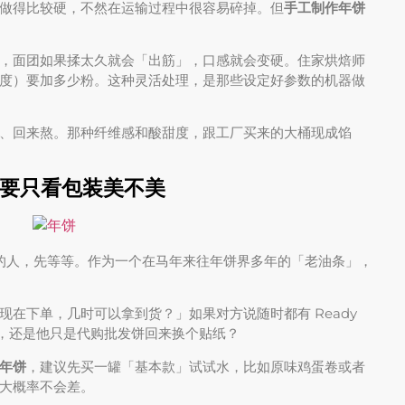
做得比较硬，不然在运输过程中很容易碎掉。但
手工制作年饼
，面团如果揉太久就会「出筋」，口感就会变硬。住家烘焙师
度）要加多少粉。这种灵活处理，是那些设定好参数的机器做
、回来熬。那种纤维感和酸甜度，跟工厂买来的大桶现成馅
要只看包装美不美
下单的人，先等等。作为一个在马年来往年饼界多年的「老油条」，
现在下单，几时可以拿到货？」如果对方说随时都有 Ready
产，还是他只是代购批发饼回来换个贴纸？
年饼
，建议先买一罐「基本款」试试水，比如原味鸡蛋卷或者
大概率不会差。