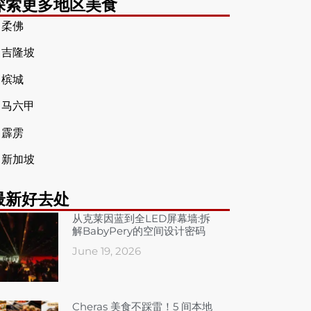
探索更多地区美食
➤
柔佛
➤
吉隆坡
➤
槟城
➤
马六甲
➤
霹雳
➤
新加坡
最新好去处
从克莱因蓝到全LED屏幕墙:拆
解BabyPery的空间设计密码
June 19, 2026
Cheras 美食不踩雷！5 间本地