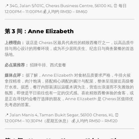
📍 34G, Jalan 5/101C, Cheras Business Centre, 56100 KL ⏰ 每日
12:00PM – 11:00PM 💰 人均约 RM30 – RM60
第 3 间：Anne Elizabeth
上榜理由：
该店是 Cheras 区最具代表性的精致西餐厅之一，以高品质牛
排与用心设计的用餐环境，成为不少居民庆生、纪念日与商务聚餐的首选
场地。
必点菜推荐：
招牌牛排、西式套餐
媒体点评：
据了解，Anne Elizabeth 对食材品质要求严格，牛排火候
拿捏精准，肉汁饱满，搭配精心调配的酱汁与配菜，整体呈现接近高级餐
厅水准。据悉，餐厅内部装潢以温暖木调为主，营造出浪漫而不失雅致的
氛围，即便是平日前往也有一定的仪式感。喜欢精致西餐体验的食客，或
是正在寻找约会餐厅选择的朋友，Anne Elizabeth 是 Cheras 区值得优
先考虑的答案。
📍 Jalan Manis 4, Taman Bukit Segar, 56100 Cheras, KL ⏰
12:00PM – 10:30PM（星期五休息） 💰 人均约 RM50 – RM120