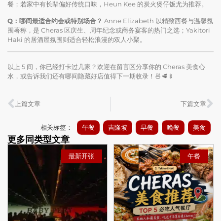
餐；若家中有长辈偏好传统口味，Heun Kee 的炭火煲仔饭尤为推荐。
Q：哪间最适合约会或特别场合？
Anne Elizabeth 以精致西餐与温馨氛
围著称，是 Cheras 区庆生、周年纪念或商务宴客的热门之选；Yakitori
Haki 的居酒屋氛围则适合轻松浪漫的双人小聚。
以上 5 间，你已经打卡过几家？欢迎在留言区分享你的 Cheras 美食心
水，或告诉我们还有哪间隐藏好店值得下一期收录！🍜🥩🍢
上篇文章
下篇文章
相关标签：
午餐
吉隆坡
早餐
晚餐
美食
更多同类型文章
最新开张
午餐