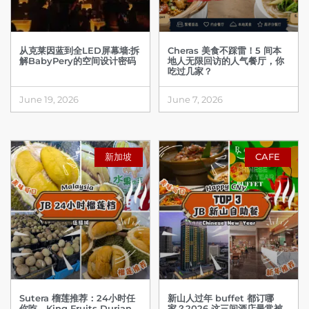
从克莱因蓝到全LED屏幕墙:拆
Cheras 美食不踩雷！5 间本
解BabyPery的空间设计密码
地人无限回访的人气餐厅，你
吃过几家？
June 19, 2026
June 7, 2026
新加坡
CAFE
Sutera 榴莲推荐：24小时任
新山人过年 buffet 都订哪
你吃，King Fruits Durian
家？2026 这三间酒店最常被