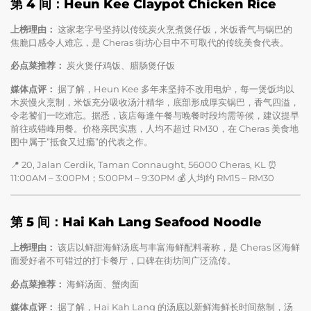
第 4 间：Heun Kee Claypot Chicken Rice
上榜理由：
这家老字号坚持以传统炭火烹煮煲仔饭，米饭香气与锅巴的
焦脆口感令人难忘，是 Cheras 街坊心目中不可取代的传统美食代表。
必点菜推荐：
炭火煲仔鸡饭、腊肠煲仔饭
媒体点评：
据了解，Heun Kee 多年来坚持不改用电炉，每一煲饭均以
木炭慢火烹制，米饭充分吸收汤汁精华，底部形成厚实锅巴，香气四溢，
令老饕们一吃难忘。据悉，该店每逢午餐与晚餐时段均需等候，建议提早
前往或错峰用餐。价格亲民实惠，人均不超过 RM30，在 Cheras 美食地
图中属于”抵食又过瘾”的代表之作。
📍 20, Jalan Cerdik, Taman Connaught, 56000 Cheras, KL ⏰
11:00AM – 3:00PM；5:00PM – 9:30PM 💰 人均约 RM15 – RM30
第 5 间：Hai Kah Lang Seafood Noodle
上榜理由：
该店以鲜甜海鲜汤底与丰富海鲜配料著称，是 Cheras 区海鲜
面爱好者不可错过的打卡餐厅，口碑在街坊间广泛流传。
必点菜推荐：
海鲜汤面、蟹肉面
媒体点评：
据了解，Hai Kah Lang 的汤底以新鲜海鲜长时间熬制，汤