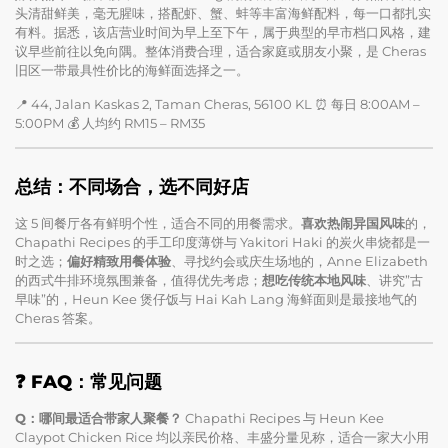
头清甜鲜美，毫无腥味，搭配虾、蟹、蚌等丰富海鲜配料，每一口都扎实
有料。据悉，该店营业时间为早上至下午，属于典型的早市档口风格，建
议早些前往以免向隅。整体消费合理，适合家庭或朋友小聚，是 Cheras
旧区一带最具性价比的海鲜面选择之一。
📍 44, Jalan Kaskas 2, Taman Cheras, 56100 KL ⏰ 每日 8:00AM –
5:00PM 💰 人均约 RM15 – RM35
总结：不同场合，选不同好店
这 5 间餐厅各有鲜明个性，适合不同的用餐需求。
喜欢热闹异国风味
的，
Chapathi Recipes 的手工印度薄饼与 Yakitori Haki 的炭火串烧都是一
时之选；
偏好精致用餐体验
、寻找约会或庆生场地的，Anne Elizabeth
的西式牛排环境氛围兼备，值得优先考虑；
想吃传统本地风味
、讲究”古
早味”的，Heun Kee 煲仔饭与 Hai Kah Lang 海鲜面则是最接地气的
Cheras 答案。
❓ FAQ：常见问题
Q：哪间最适合带家人聚餐？
Chapathi Recipes 与 Heun Kee
Claypot Chicken Rice 均以亲民价格、丰盛分量见称，适合一家大小用