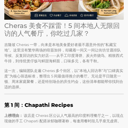
Cheras 美食不踩雷！5 间本地人无限回
访的人气餐厅，你吃过几家？
吉隆坡 Cheras 一带，向来是本地美食爱好者最不愿意外传的”私藏宝
地”。这里没有繁华商场的喧嚣加持，却藏着一间又一间让街坊甘愿排队
等候、反复回访的实力好店——从手工印度薄饼、炭火炸烧鸟、精致西式
牛排，到传统煲仔饭与鲜甜海鲜面，口味多元，各有千秋。
这一次，编辑团队走遍 Cheras 多个街区，以”本地人回访率”与”口碑真实
度”为核心筛选标准，整理出 5 间最值得推介的餐厅。无论是平日随意一
顿、周末家庭聚餐，还是特别场合的庆生约会，这份清单都能帮你找到合
适的选择。
第 1 间：Chapathi Recipes
上榜理由：
该店是 Cheras 区公认人气最高的印度料理餐厅之一，以现点
现做的手工 Chapati 配搭浓郁咖喱著称，每逢用餐时段几乎座无虚席。