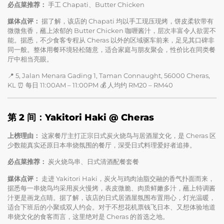
必点菜推荐：
手工 Chapati、Butter Chicken
媒体点评：
据了解，该店的 Chapati 均以手工现压现烤，饼皮柔软带有
微微焦香，蘸上浓郁的 Butter Chicken 咖喱酱汁，层次丰富令人欲罢不
能。据悉，不少食客专程从 Cheras 以外的区域驱车前来，足见其口碑非
同一般。整体用餐环境轻松随意，适合家庭与朋友聚会，性价比在同类餐
厅中相当亮眼。
📍 5, Jalan Menara Gading 1, Taman Connaught, 56000 Cheras,
KL ⏰ 每日 11:00AM – 11:00PM 💰 人均约 RM20 – RM40
第 2 间：Yakitori Haki @ Cheras
上榜理由：
这家餐厅主打正宗日式炭火烧鸟与居酒屋文化，是 Cheras 区
少数能真实还原日本串烧氛围的餐厅，深受日式料理爱好者追捧。
必点菜推荐：
炭火烧鸟串、日式清酒配餐套餐
媒体点评：
走进 Yakitori Haki，炭火与鸡肉油脂交融的香气扑面而来，
据悉每一串烧鸟均采用炭火慢烤，表皮微脆、肉质鲜嫩多汁，蘸上特调酱
汁更是画龙点睛。据了解，该店的日式居酒屋氛围布置用心，灯光温暖，
适合下班后的小聚或双人约会。对于不想花机票钱飞日本、又想体验地道
串烧文化的食客而言，这里绝对是 Cheras 的首选之地。