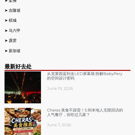
➤
柔佛
➤
吉隆坡
➤
槟城
➤
马六甲
➤
霹雳
➤
新加坡
最新好去处
从克莱因蓝到全LED屏幕墙:拆解BabyPery
的空间设计密码
June 19, 2026
Cheras 美食不踩雷！5 间本地人无限回访的
人气餐厅，你吃过几家？
June 7, 2026