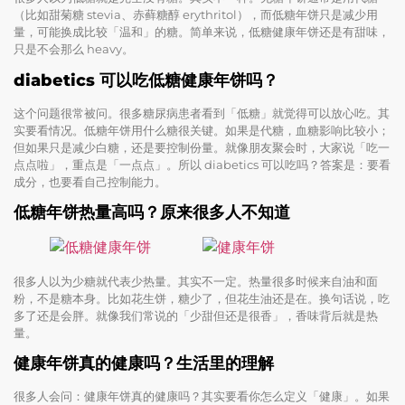
（比如甜菊糖 stevia、赤藓糖醇 erythritol），而低糖年饼只是减少用
量，可能换成比较「温和」的糖。简单来说，低糖健康年饼还是有甜味，
只是不会那么 heavy。
diabetics 可以吃低糖健康年饼吗？
这个问题很常被问。很多糖尿病患者看到「低糖」就觉得可以放心吃。其
实要看情况。低糖年饼用什么糖很关键。如果是代糖，血糖影响比较小；
但如果只是减少白糖，还是要控制份量。就像朋友聚会时，大家说「吃一
点点啦」，重点是「一点点」。所以 diabetics 可以吃吗？答案是：要看
成分，也要看自己控制能力。
低糖年饼热量高吗？原来很多人不知道
很多人以为少糖就代表少热量。其实不一定。热量很多时候来自油和面
粉，不是糖本身。比如花生饼，糖少了，但花生油还是在。换句话说，吃
多了还是会胖。就像我们常说的「少甜但还是很香」，香味背后就是热
量。
健康年饼真的健康吗？生活里的理解
很多人会问：健康年饼真的健康吗？其实要看你怎么定义「健康」。如果