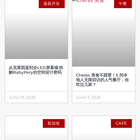
最新开张
午餐
从克莱因蓝到全LED屏幕墙:拆
解BabyPery的空间设计密码
Cheras 美食不踩雷！5 间本
地人无限回访的人气餐厅，你
吃过几家？
June 19, 2026
June 7, 2026
新加坡
CAFE