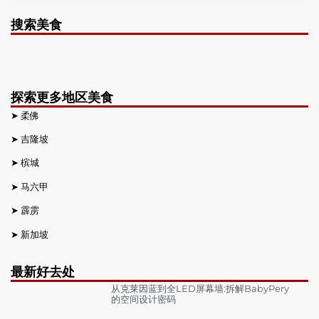
搜索美食
探索更多地区美食
➤
柔佛
➤
吉隆坡
➤
槟城
➤
马六甲
➤
霹雳
➤
新加坡
最新好去处
从克莱因蓝到全LED屏幕墙:拆解BabyPery
的空间设计密码