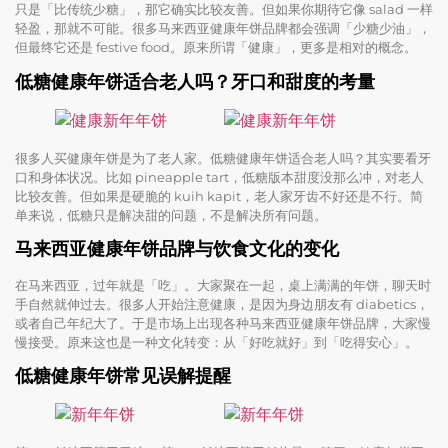
只是「比传统少糖」，那它确实比较友善。但如果你期待它像 salad 一样
轻盈，那就不可能。很多马来西亚健康年饼品牌都会强调「少糖少油」，
但最终它还是 festive food。原来所谓「健康」，更多是相对的概念。
低糖健康年饼适合老人吗？牙口和甜度的考量
很多人买健康年饼是为了老人家。低糖健康年饼适合老人吗？其实要看牙
口和身体状况。比如 pineapple tart，低糖版本甜度没那么冲，对老人
比较友善。但如果是硬脆的 kuih kapit，老人家牙齿不好还是不行。简
单来说，低糖只是解决甜的问题，不是解决所有问题。
马来西亚健康年饼品牌与饮食文化的变化
在马来西亚，过年就是「吃」。大家聚在一起，桌上满满的年饼，聊天时
手自然就伸过去。很多人开始注意健康，是因为身边朋友有 diabetics，
或者自己年纪大了。于是市场上出现各种马来西亚健康年饼品牌，大家慢
慢接受。原来这也是一种文化转变：从「好吃就好」到「吃得安心」。
低糖健康年饼常见误解提醒