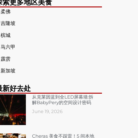
探索更多地区美食
➤
柔佛
➤
吉隆坡
➤
槟城
➤
马六甲
➤
霹雳
➤
新加坡
最新好去处
从克莱因蓝到全LED屏幕墙:拆
解BabyPery的空间设计密码
June 19, 2026
Cheras 美食不踩雷！5 间本地