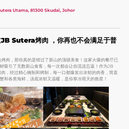
Sutera Utama, 81300 Skudai, Johor
：吃过JB Sutera烤肉 ，你再也不会满足于普
 JB – 八色烤肉，那你真的是错过了新山的顶级美食！这家火爆的餐厅已
食材吸引了无数新山食客，每一次都会让你流连忘返！作为JB
猪肉，经过精心腌制和烤制，每一口都爆发出浓郁的肉香，简直
蟹和各类海鲜，汤底浓郁又温暖，是你寒冷雨天的救星！