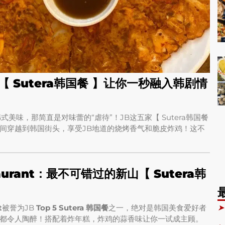
 【 Sutera韩国餐 】让你一秒融入韩剧情
式美味，那简直是对味蕾的“虐待”！JB这五家【 Sutera韩国餐
间穿越到韩国街头，享受JB地道的烧烤香气和脆皮炸鸡！这不
staurant：最不可错过的新山【 Sutera韩
➤
t
被誉为JB
Top 5 Sutera 韩国餐
之一，绝对是韩国美食爱好者
都令人陶醉！搭配着炸年糕，炸鸡的蒜香味让你一试成主顾。