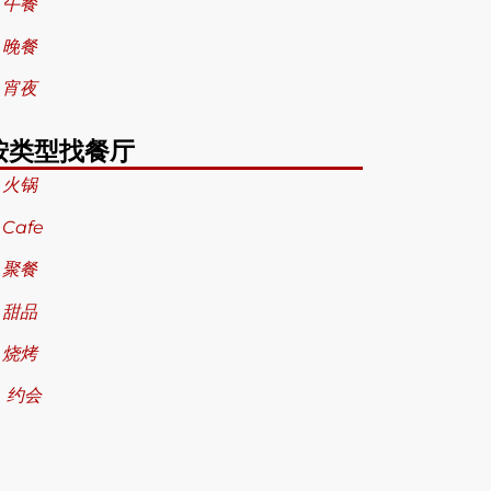
 午餐
 晚餐
 宵夜
按类型找餐厅
 火锅
 Cafe
 聚餐
 甜品
 烧烤
 约会