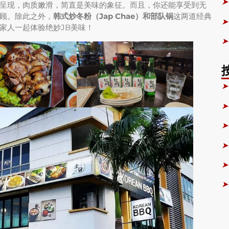
➤
呈现，肉质嫩滑，简直是美味的象征。而且，你还能享受到无
顾。除此之外，
韩式炒冬粉（Jap Chae）
和
部队锅
这两道经典
➤
家人一起体验绝妙JB美味！
➤
➤
➤
➤
➤
➤
➤