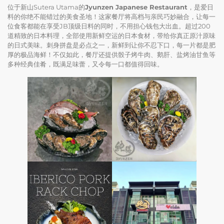
位于新山Sutera Utama的
Jyunzen Japanese Restaurant
，是爱日
料的你绝不能错过的美食圣地！这家餐厅将高档与亲民巧妙融合，让每一
位食客都能在享受JB顶级日料的同时，不用担心钱包大出血。超过200
道精致的日本料理，全部使用新鲜空运的日本食材，带给你真正原汁原味
的日式美味。刺身拼盘是必点之一，新鲜到让你不忍下口，每一片都是肥
厚的极品海鲜！不仅如此，餐厅还提供骰子烤牛肉、鹅肝、盐烤油甘鱼等
多种经典佳肴，既满足味蕾，又令每一口都值得回味。