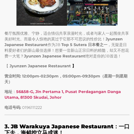
餐厅氛围优雅、宁静，适合情侣共享浪漫时光，或者与家人一起围坐共享
美好时光。而最令人惊艳的莫过于它那不可思议的性价比！
Jyunzen
Japanese Restaurant
作为JB
Top 5 Sutera 日本餐之一
，无疑是日
料爱好者们的新山最佳选择！想要一尝新山正宗日料的精髓，却又不想花
费一大笔？
Jyunzen Japanese Restaurant
绝对是你的JB首选！
【
Jyunzen Japanese Restaurant
】
营业时间: 12:00pm-02:30pm，05:00pm-09:30pm（星期一到星期
天）
地址
：
56&58-G, Jln Pertama 1, Pusat Perdagangan Danga
Utama, 81300 Skudai, Johor
电话号码:
0196111222
3.
JB Warakuya Japanese Restaurant：一口
下去，海鲜控立马成迷！