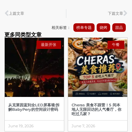
上篇文章
下篇文章
相关标签：
榜单专题
烧烤
甜品
更多同类型文章
最新开张
午餐
从克莱因蓝到全LED屏幕墙:拆
Cheras 美食不踩雷！5 间本
解BabyPery的空间设计密码
地人无限回访的人气餐厅，你
吃过几家？
June 19, 2026
June 7, 2026