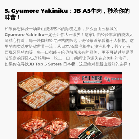
5. Gyumore Yakiniku：JB A5牛肉，秒杀你的
味蕾！
如果你想体验一场新山烧烤艺术的颠覆之旅，那么新山五福城的
Gyumore Yakiniku
一定会让你大开眼界！这家店由经验丰富的烧烤大
师精心打造，每一块肉都经过严格的筛选，确保每道菜肴都令人惊艳。这
里的肉类选材堪称世界一流，从日本A5黑毛和牛到澳洲和牛，甚至还有
西班牙黑猪肉等，每一口都能带给你前所未有的鲜美。更不可错过的是季
节限定的顶级A5宫崎和牛，吃上一口，瞬间让你迷失在这美味的海洋。
如果你在寻找
JB Top 5 Sutera 日本餐
，这里绝对是新山最好的选择！