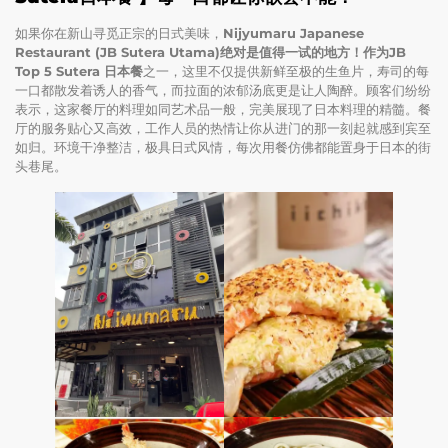
如果你在新山寻觅正宗的日式美味，
Nijyumaru Japanese
Restaurant (JB Sutera Utama)
绝对是值得一试的地方！作为
JB
Top 5 Sutera 日本餐
之一，这里不仅提供新鲜至极的生鱼片，寿司的每
一口都散发着诱人的香气，而拉面的浓郁汤底更是让人陶醉。顾客们纷纷
表示，这家餐厅的料理如同艺术品一般，完美展现了日本料理的精髓。餐
厅的服务贴心又高效，工作人员的热情让你从进门的那一刻起就感到宾至
如归。环境干净整洁，极具日式风情，每次用餐仿佛都能置身于日本的街
头巷尾。