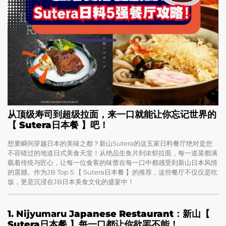
从顶级寿司到超级拉面，来一口就能让你忘记世界的
【 Sutera日本餐 】吧！
想要瞬间穿越日本的美味之都？新山Sutera的这五家日料餐厅绝对是您
不容错过的地道日式美食天堂！从绝品生鱼片到浓郁拉面，每一道菜都满
载着传统与匠心，让每一位食客的味蕾在每一口中都感受到新山日本风情
的震撼。作为JB Top 5 【 Sutera日本餐 】的推荐，这些餐厅不仅仅是吃
饭，更是沉浸在JB日本美食文化的盛宴中！
1. Nijyumaru J
apanese Restaurant
：新山
【
Sutera日本餐
】每一口都让你欲罢不能！