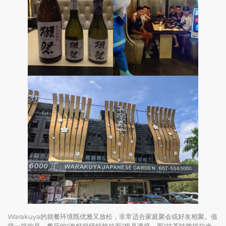
Warakuya的就餐环境既优雅又放松，非常适合家庭聚会或好友相聚。值
得一提的是，餐厅的“海鲜超级特辣拉面”极具诱惑，而“抹茶味曾提拉米