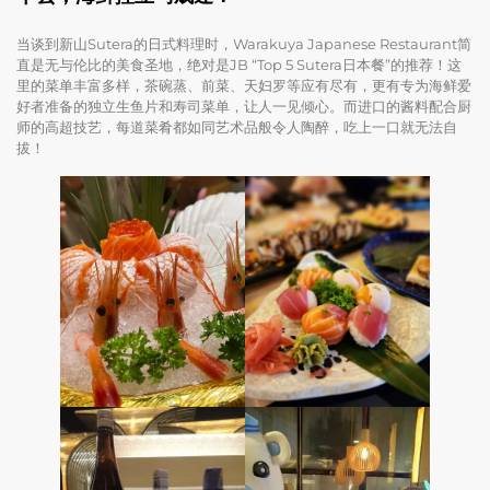
当谈到新山Sutera的日式料理时，Warakuya Japanese Restaurant简
直是无与伦比的美食圣地，绝对是JB “Top 5 Sutera日本餐”的推荐！这
里的菜单丰富多样，茶碗蒸、前菜、天妇罗等应有尽有，更有专为海鲜爱
好者准备的独立生鱼片和寿司菜单，让人一见倾心。而进口的酱料配合厨
师的高超技艺，每道菜肴都如同艺术品般令人陶醉，吃上一口就无法自
拔！