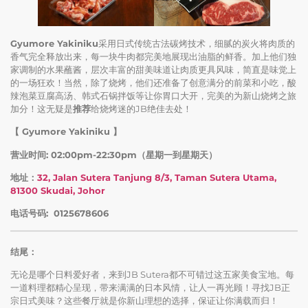
Gyumore Yakiniku
采用日式传统古法碳烤技术，细腻的炭火将肉质的
香气完全释放出来，每一块牛肉都完美地展现出油脂的鲜香。加上他们独
家调制的水果蘸酱，层次丰富的甜美味道让肉质更具风味，简直是味觉上
的一场狂欢！当然，除了烧烤，他们还准备了创意满分的前菜和小吃，酸
辣泡菜豆腐高汤、韩式石锅拌饭等让你胃口大开，完美的为新山烧烤之旅
加分！这无疑是
推荐
给烧烤迷的JB绝佳去处！
【 Gyumore Yakiniku 】
营业时间: 02:00pm-22:30pm（星期一到星期天）
地址：
32, Jalan Sutera Tanjung 8/3, Taman Sutera Utama,
81300 Skudai, Johor
电话号码: 0125678606
结尾：
无论是哪个日料爱好者，来到JB Sutera都不可错过这五家美食宝地。每
一道料理都精心呈现，带来满满的日本风情，让人一再光顾！寻找JB正
宗日式美味？这些餐厅就是你新山理想的选择，保证让你满载而归！