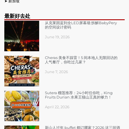
➤
新加坡
最新好去处
从克莱因蓝到全LED屏幕墙:拆解BabyPery
的空间设计密码
June 19, 2026
Cheras 美食不踩雷！5 间本地人无限回访的
人气餐厅，你吃过几家？
June 7, 2026
Sutera 榴莲推荐：24小时任你吃，King
Fruits Durian 水果王猫山王真的够力！
April 22, 2026
新山人过年 buffet 都订哪家？2026 这三间酒