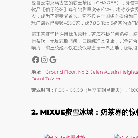
源自云南茶马古道的霸王茶姬（CHAGEE），凭借
饮品【伯牙绝弦】每年销售量突破1亿杯，堪称茶饮
次，成为了消费者首选。它不仅在全国多个省份如四
球门店数已突破4500家，成为JB Top 5奶茶的热
霸王茶姬坚持选用优质原叶，茶底不掺任何奶精，精
康茶饮。无反式脂肪酸，口感纯净又健康，完全符合
响力，霸王茶姬不仅在茶饮界占据一席之地，还吸引
地址：
Ground Floor, No 2, Jalan Austin Height
Darul Ta’zim
营业时间：
11:00 – 00:00（星期五到星期天），11:
2. MIXUE蜜雪冰城：奶茶界的