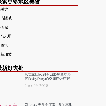
探索更多地区美食
➤
柔佛
➤
吉隆坡
➤
槟城
➤
马六甲
➤
霹雳
➤
新加坡
最新好去处
从克莱因蓝到全LED屏幕墙:拆
解BabyPery的空间设计密码
June 19, 2026
Cheras 美食不踩雷！5 间本地