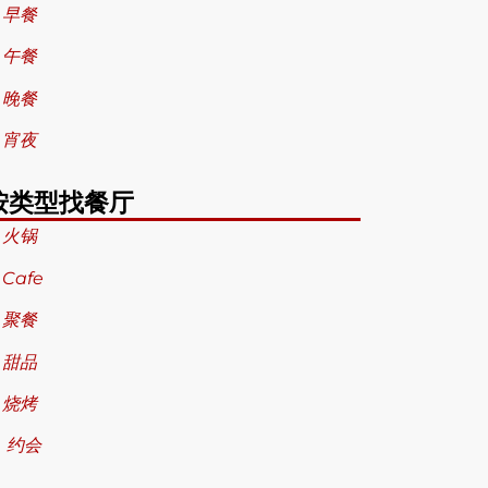
 早餐
 午餐
 晚餐
 宵夜
按类型找餐厅
 火锅
 Cafe
 聚餐
 甜品
 烧烤
 约会