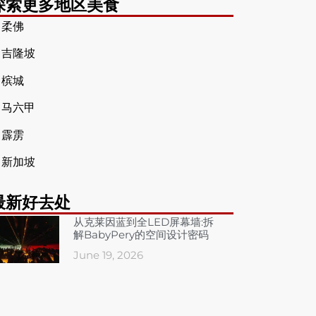
探索更多地区美食
➤
柔佛
➤
吉隆坡
➤
槟城
➤
马六甲
➤
霹雳
➤
新加坡
最新好去处
从克莱因蓝到全LED屏幕墙:拆
解BabyPery的空间设计密码
June 19, 2026