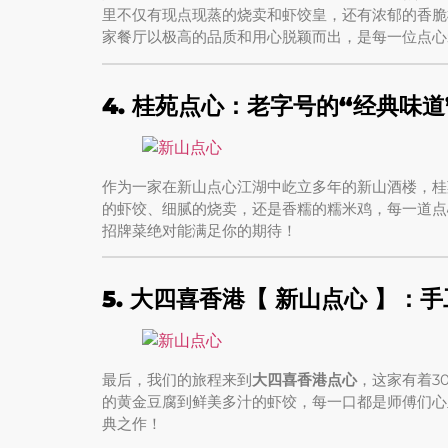
里不仅有现点现蒸的烧卖和虾饺皇，还有浓郁的香脆
家餐厅以极高的品质和用心脱颖而出，是每一位点心
4. 桂苑点心：老字号的“经典味道
作为一家在新山点心江湖中屹立多年的新山酒楼，桂
的虾饺、细腻的烧卖，还是香糯的糯米鸡，每一道点
招牌菜绝对能满足你的期待！
5. 大四喜香港【 新山点心
】
：手
最后，我们的旅程来到
大四喜香港点心
，这家有着3
的黄金豆腐到鲜美多汁的虾饺，每一口都是师傅们心
典之作！