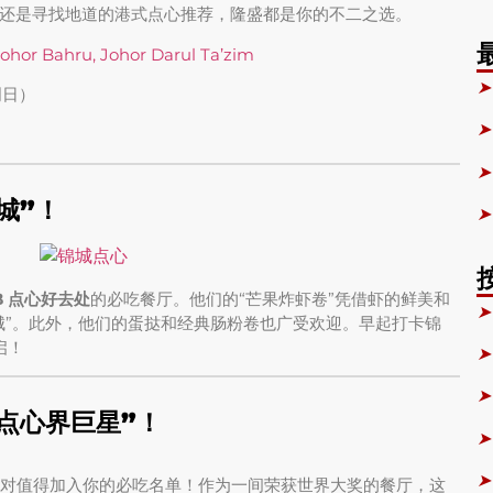
还是寻找地道的港式点心推荐，隆盛都是你的不二之选。
Johor Bahru, Johor Darul Ta’zim
➤
到周日）
➤
➤
城”！
➤
B 点心好去处
的必吃餐厅。他们的“芒果炸虾卷”凭借虾的鲜美和
➤
城”。此外，他们的蛋挞和经典肠粉卷也广受欢迎。早起打卡锦
启！
➤
➤
“点心界巨星”！
➤
➤
心绝对值得加入你的必吃名单！作为一间荣获世界大奖的餐厅，这