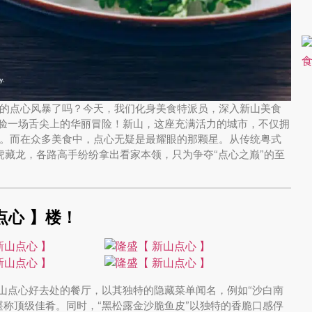
的点心风暴了吗？今天，我们化身美食特派员，深入新山美食
体验一场舌尖上的华丽冒险！新山，这座充满活力的城市，不仅拥
。而在众多美食中，点心无疑是最耀眼的那颗星。从传统粤式
虎藏龙，各路高手纷纷拿出看家本领，只为争夺“点心之巅”的至
点心 】楼！
新山点心好去处的餐厅，以其独特的隐藏菜单闻名，例如“沙白南
堪称顶级佳肴。同时，“黑松露金沙脆鱼皮”以独特的香脆口感俘