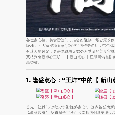
各位点心控、美食雷达们，准备好迎接一场史无前例
腹地，为大家揭秘五家“点心界”的传奇名店，带你
有迷人的风光，更是隐藏着无数令人垂涎的美食宝藏
茶楼到创新点心工坊，【 新山点心 】江湖可谓是卧
高荣誉。
1. 隆盛点心：“王炸”中的【 新山
首先，让我们把镜头对准“隆盛点心”。这家被誉为
瓜蒸菜园鸡”，这道融合了沙白和南瓜的创新美味，