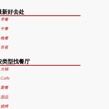
最新好去处
 早餐
 午餐
 晚餐
 宵夜
按类型找餐厅
 火锅
 Cafe
 聚餐
 甜品
 烧烤