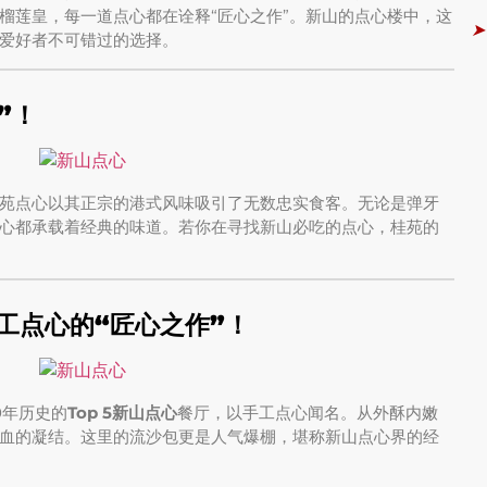
榴莲皇，每一道点心都在诠释“匠心之作”。新山的点心楼中，这
➤
爱好者不可错过的选择。
”！
苑点心以其正宗的港式风味吸引了无数忠实食客。无论是弹牙
心都承载着经典的味道。若你在寻找新山必吃的点心，桂苑的
工点心的“匠心之作”！
0年历史的
Top 5新山点心
餐厅，以手工点心闻名。从外酥内嫩
血的凝结。这里的流沙包更是人气爆棚，堪称新山点心界的经