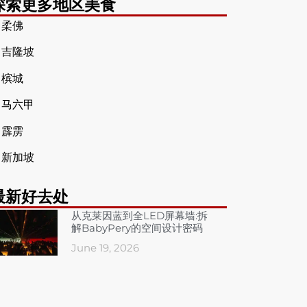
探索更多地区美食
➤
柔佛
➤
吉隆坡
➤
槟城
➤
马六甲
➤
霹雳
➤
新加坡
最新好去处
从克莱因蓝到全LED屏幕墙:拆
解BabyPery的空间设计密码
June 19, 2026