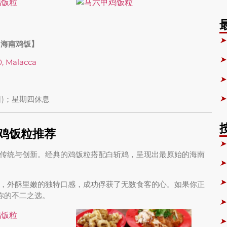
➤
t煌昌海南鸡饭】
➤
0, Malacca
➤
➤
日)；星期四休息
5鸡饭粒推荐
➤
传统与创新。经典的鸡饭粒搭配白斩鸡，呈现出最原始的海南
➤
➤
，外酥里嫩的独特口感，成功俘获了无数食客的心。如果你正
是你的不二之选。
➤
➤