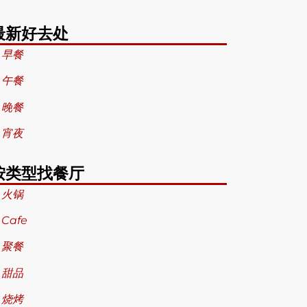
最新好去处
 早餐
 午餐
 晚餐
 宵夜
按类型找餐厅
 火锅
 Cafe
 聚餐
 甜品
 烧烤