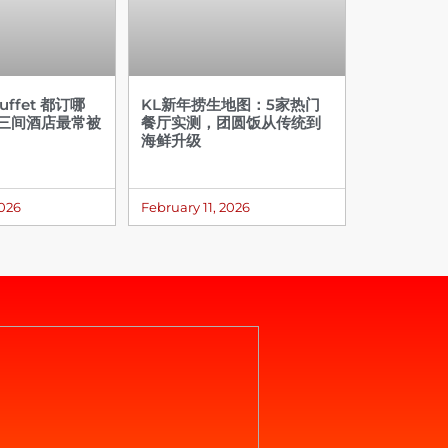
ffet 都订哪
KL新年捞生地图：5家热门
这三间酒店最常被
餐厅实测，团圆饭从传统到
海鲜升级
2026
February 11, 2026