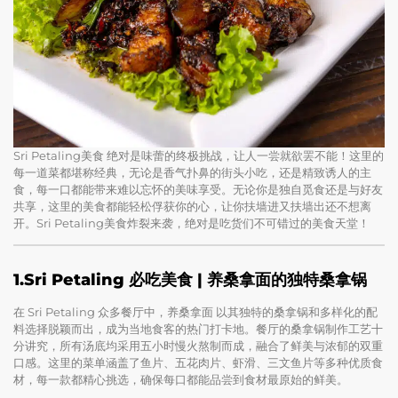
Sri Petaling美食 绝对是味蕾的终极挑战，让人一尝就欲罢不能！这里的
每一道菜都堪称经典，无论是香气扑鼻的街头小吃，还是精致诱人的主
食，每一口都能带来难以忘怀的美味享受。无论你是独自觅食还是与好友
共享，这里的美食都能轻松俘获你的心，让你扶墙进又扶墙出还不想离
开。Sri Petaling美食炸裂来袭，绝对是吃货们不可错过的美食天堂！
1.Sri Petaling 必吃美食 | 养桑拿面的独特桑拿锅
在 Sri Petaling 众多餐厅中，养桑拿面 以其独特的桑拿锅和多样化的配
料选择脱颖而出，成为当地食客的热门打卡地。餐厅的桑拿锅制作工艺十
分讲究，所有汤底均采用五小时慢火熬制而成，融合了鲜美与浓郁的双重
口感。这里的菜单涵盖了鱼片、五花肉片、虾滑、三文鱼片等多种优质食
材，每一款都精心挑选，确保每口都能品尝到食材最原始的鲜美。