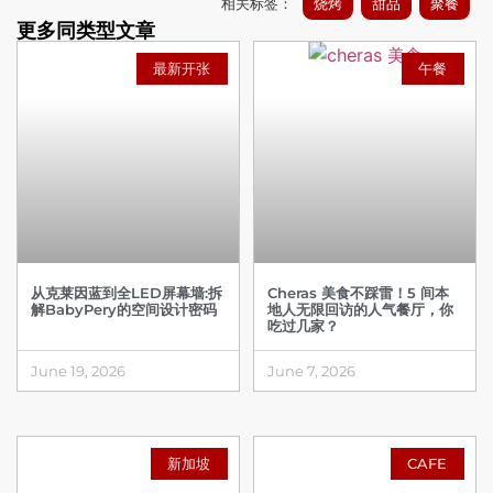
相关标签：
烧烤
甜品
聚餐
更多同类型文章
最新开张
午餐
从克莱因蓝到全LED屏幕墙:拆
Cheras 美食不踩雷！5 间本
解BabyPery的空间设计密码
地人无限回访的人气餐厅，你
吃过几家？
June 19, 2026
June 7, 2026
新加坡
CAFE