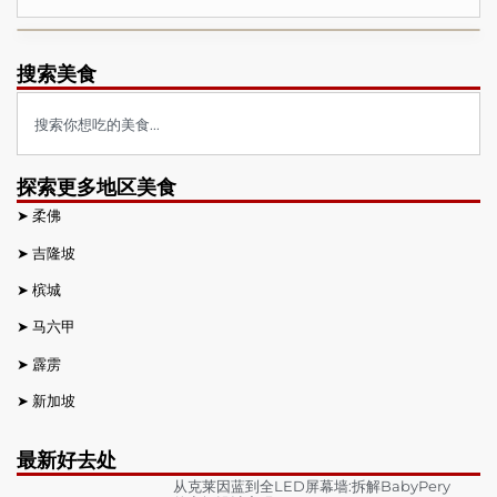
搜索美食
探索更多地区美食
➤
柔佛
➤
吉隆坡
➤
槟城
➤
马六甲
➤
霹雳
➤
新加坡
最新好去处
从克莱因蓝到全LED屏幕墙:拆解BabyPery