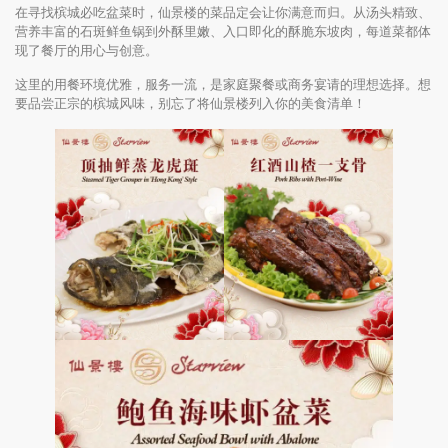
在寻找槟城必吃盆菜时，仙景楼的菜品定会让你满意而归。从汤头精致、
营养丰富的石斑鲜鱼锅到外酥里嫩、入口即化的酥脆东坡肉，每道菜都体
现了餐厅的用心与创意。
这里的用餐环境优雅，服务一流，是家庭聚餐或商务宴请的理想选择。想
要品尝正宗的槟城风味，别忘了将仙景楼列入你的美食清单！