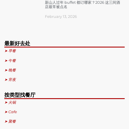
新山人过年 buffet 都订哪家？2026 这三间酒
店最常被点名
February 13, 2026
最新好去处
➤ 早餐
➤ 午餐
➤ 晚餐
➤ 宵夜
按类型找餐厅
➤ 火锅
➤ Cafe
➤ 聚餐