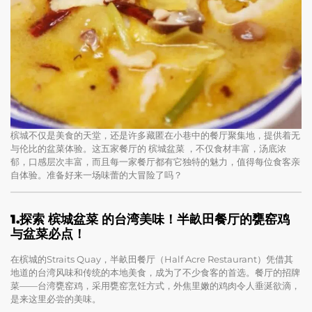
槟城不仅是美食的天堂，还是许多藏匿在小巷中的餐厅聚集地，提供着无
与伦比的盆菜体验。这五家餐厅的 槟城盆菜 ，不仅食材丰富，汤底浓
郁，口感层次丰富，而且每一家餐厅都有它独特的魅力，值得每位食客亲
自体验。准备好来一场味蕾的大冒险了吗？
1.探索 槟城盆菜
的台湾美味！半畝田餐厅的甕窑鸡
与盆菜必点！
在槟城的Straits Quay，半畝田餐厅（Half Acre Restaurant）凭借其
地道的台湾风味和传统的本地美食，成为了不少食客的首选。餐厅的招牌
菜——台湾甕窑鸡，采用甕窑烹饪方式，外焦里嫩的鸡肉令人垂涎欲滴，
是来这里必尝的美味。