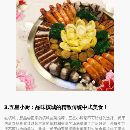
3.
五星小厨：品味槟城的精致传统中式美食！
在槟城，想品尝正宗的槟城盆菜推荐，五星小厨是不可错过的选择。餐厅
的新春鲍鱼盆菜以其丰富的食材和美味的汤底赢得了广泛好评，是每年节
庆不可缺少的美味。此外，餐厅的五星招牌名菜系列也为食客提供了更多