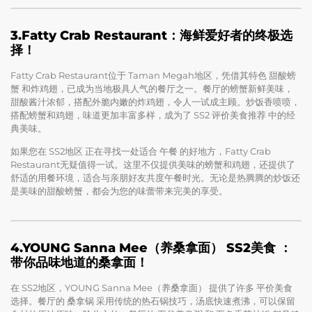
3.Fatty Crab Restaurant：海鲜爱好者的终极选
择！
Fatty Crab Restaurant位于 Taman Megah地区，凭借其特色 甜酸螃
蟹 和炸鸡翅，已成为当地极具人气的餐厅之一。餐厅的螃蟹新鲜美味，
甜酸酱汁浓郁，搭配外脆内嫩的炸鸡翅，令人一试成主顾。炒饭香喷喷，
搭配螃蟹和鸡翅，味道更加丰富多样，成为了 SS2 评价美食推荐 中的经
典美味。
如果您在 SS2地区 正在寻找一处适合 午餐 的好地方，Fatty Crab
Restaurant无疑值得一试。这里不仅提供美味的螃蟹和鸡翅，还提供了
舒适的用餐环境，适合与亲朋好友共度午餐时光。无论是热腾腾的炒饭还
是美味的甜酸螃蟹，都会为您的味蕾带来完美的享受。
4.YOUNG Sanna Mee（养桑拿面） SS2美食 ：
带你品味地道的桑拿面！
在 SS2地区，YOUNG Sanna Mee（养桑拿面） 提供了许多 平价美食
选择。餐厅的 桑拿锅 采用传统的热石锅技巧，汤底快速煮沸，可以保留