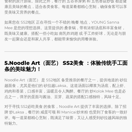
食材的原汁原味。除此之外，餐厅的 五谷养身粥 和 五色香菇炒饭 都是健
康且美味的餐点，适合各类食客。每道菜肴都精心烹制，确保食客可以享
受美味又营养的餐点。
如果您在 SS2地区 正在寻找一个不错的 晚餐 地点，YOUNG Sanna
Mee 是您的理想选择。这里提供的 桑拿锅，带有浓郁汤底和丰富食材，
既美味又健康。搭配一些小吃如 南乳炸鸡翅 或 手工炸虾球，无论是与朋
友一起聚会还是和家人共享，都能带来愉快的用餐体验。
5.Noodle Art（面艺） SS2美食 ：体验传统手工面
条的美味魅力！
Noodle Art（面艺） 是 SS2地区 备受推崇的餐厅之一，提供地道的 砂拉
越面食，尤其是他们的 砂拉越Laksa。这道汤面以椰浆为汤底，配上虾、
鸡肉和香菜，口感丰富，温暖且令人陶醉。餐厅的 炒Kolok Mee 也是必
点之一，弹牙的蛋面与酱油、豆芽、蔬菜的搭配口感独特，风味十足。
对于寻找 SS2必吃美食 的食客，Noodle Art 提供了丰富的选择。除了招
牌 炒Laksa，餐厅的 咸蛋可颂 和 Manicai炒米粉 也受到了食客的一致好
评。每一道菜都精心烹制，既满足了味蕾，又让人感受到砂拉越风味的独
特魅力。