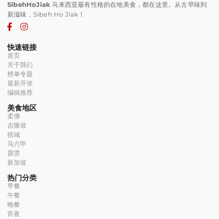
SibehHoJiak
马来西亚最有性格的在地美食，都在这里。从古早味到
新滋味，Sibeh Ho Jiak！
快速链接
首页
关于我们
榜单专题
最新开张
编辑推荐
美食地区
柔佛
吉隆坡
槟城
马六甲
霹雳
新加坡
热门分类
早餐
午餐
晚餐
宵夜