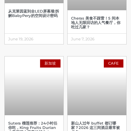
从克莱因蓝到全LED屏幕墙:拆
解BabyPery的空间设计密码
Cheras 美食不踩雷！5 间本
地人无限回访的人气餐厅，你
吃过几家？
June 19, 2026
June 7, 2026
新加坡
CAFE
Sutera 榴莲推荐：24小时任
新山人过年 buffet 都订哪
你吃，King Fruits Durian
家？2026 这三间酒店最常被