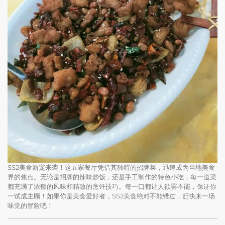
SS2美食新宠来袭！这五家餐厅凭借其独特的招牌菜，迅速成为当地美食
界的焦点。无论是招牌的辣味炒饭，还是手工制作的特色小吃，每一道菜
都充满了浓郁的风味和精致的烹饪技巧。每一口都让人欲罢不能，保证你
一试成主顾！如果你是美食爱好者，SS2美食绝对不能错过，赶快来一场
味觉的冒险吧！