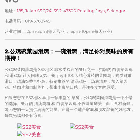
地址：
185, Jalan SS 2/24, SS 2, 47300 Petaling Jaya, Selangor
电话号码：019-5768749
营业时间：12pm-3pm(每天营业)； 5pm-10pm(每天营业)
2.
公鸡碗菜园滑鸡：一碗滑鸡，满足你对美味的所有
期待！
公鸡碗菜园滑鸡是 SS2地区 非常受欢迎的餐厅之一，招牌的 白切菜园鸡
和 滑鸡饭 让人回味无穷。餐厅选用100天精心养殖的菜园鸡，肉质鲜嫩
滑口，鸡油饭香气扑鼻。特别推荐的 清汤鸡粉，汤底清爽，加入菜园
鸡、猪肉片和自制鱼丸，带来丰富的口感，是许多食客的最爱。
如果您想在 SS2地区 享用一顿丰盛的 早餐，公鸡碗菜园滑鸡是一个不错
的选择。餐厅的 清汤鸡粉 和 白切菜园鸡 不仅味道鲜美，而且食材新鲜，
能为您的一天提供满满的能量。它是一个适合家庭和朋友聚餐的好地方，
每次光临都会有惊喜。