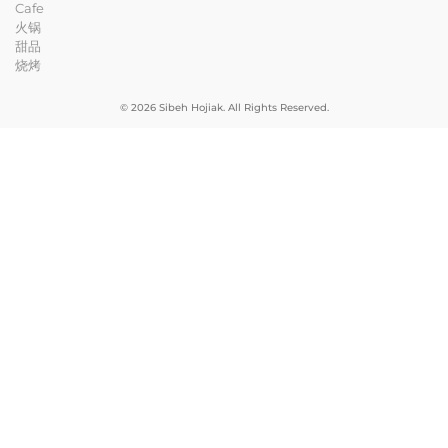
Cafe
火锅
甜品
烧烤
© 2026 Sibeh Hojiak. All Rights Reserved.