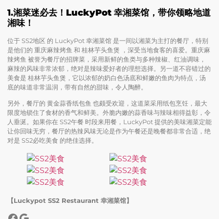
1.
湘菜迷必去！LuckyPot 幸湘菜馆，带你领略地道
湘味！
位于 SS2地区 的 LuckyPot 幸湘菜馆 是一间以湘菜为主打的餐厅，特别
是他们的 重庆麻辣烤鱼 和 桂林芋头鱼煲 ，深受当地食客的喜爱。重庆麻
辣烤鱼 被誉为餐厅的招牌菜，采用新鲜的鱼类与多种辣椒、红油调味，
麻辣的风味非常浓郁，绝对是辣味爱好者的理想选择。另一道不容错过的
美食是 桂林芋头鱼煲，它以浓郁的奶白色汤底和鲜嫩的鱼肉为特点，汤
底的味道非常温润，带有自然的甜味，令人陶醉。
另外，餐厅的 黄金蒜香纸包鱼 也颇受欢迎，这道菜采用纸包烹饪，最大
限度地锁住了食材的香气和鲜美。外脆内嫩的蒜香味与辣味相得益彰，令
人垂涎。如果你在 SS2午餐 时段来用餐，LuckyPot 提供的美味湘菜定能
让你回味无穷，餐厅的热辣风味无论是作为午餐还是晚餐都非常合适，绝
对是 SS2必吃美食 的绝佳选择。
【Luckypot SS2 Restaurant 幸湘菜馆】