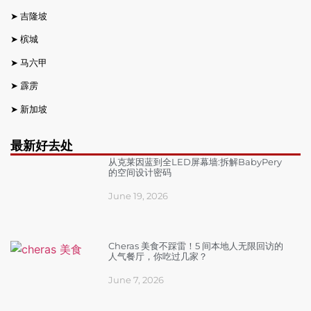
➤
吉隆坡
➤
槟城
➤
马六甲
➤
霹雳
➤
新加坡
最新好去处
从克莱因蓝到全LED屏幕墙:拆解BabyPery
的空间设计密码
June 19, 2026
Cheras 美食不踩雷！5 间本地人无限回访的
人气餐厅，你吃过几家？
June 7, 2026