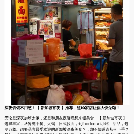
深夜饥饿不用愁！【 新加坡宵夜 】推荐，这10家店让你大快朵颐！
无论是深夜加班太饿，还是和朋友夜聊后想来顿美食，【 新加坡宵夜 】
选择丰富，从传统中餐、火锅、日式拉面，到foodcourt小吃、甜品，包
罗万象。想要品尝最受欢迎的新加坡深夜美食？，却不知道该从何下手？