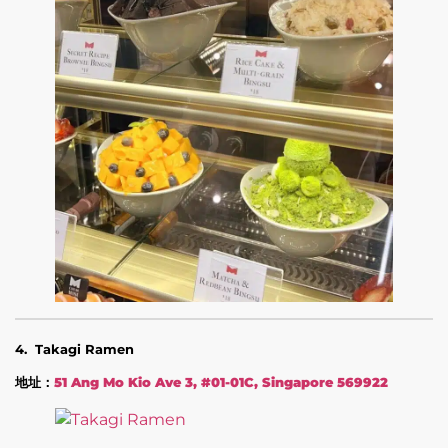
4. Takagi Ramen
地址：
51 Ang Mo Kio Ave 3, #01-01C, Singapore 569922