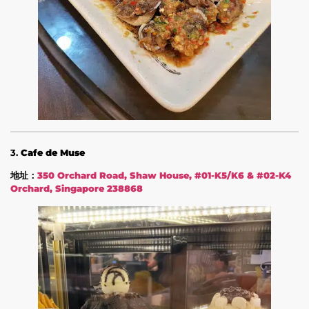
3.
Cafe de Muse
地址：
350 Orchard Road, Shaw House, #01-K5/K6 & #02-K4
Orchard, Singapore 238868