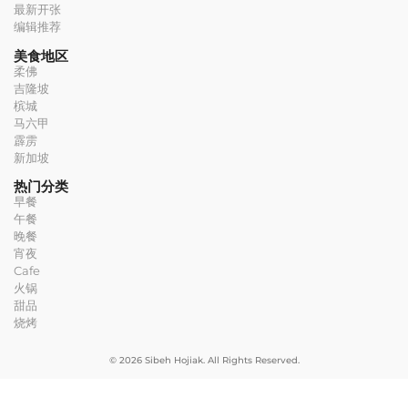
最新开张
编辑推荐
美食地区
柔佛
吉隆坡
槟城
马六甲
霹雳
新加坡
热门分类
早餐
午餐
晚餐
宵夜
Cafe
火锅
甜品
烧烤
© 2026 Sibeh Hojiak. All Rights Reserved.