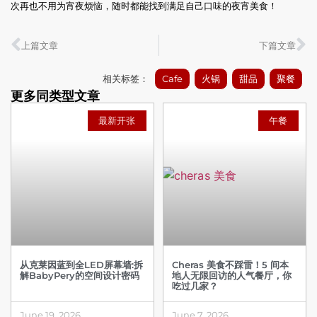
次再也不用为宵夜烦恼，随时都能找到满足自己口味的夜宵美食！
上篇文章
下篇文章
相关标签：
Cafe
火锅
甜品
聚餐
更多同类型文章
最新开张
午餐
从克莱因蓝到全LED屏幕墙:拆
Cheras 美食不踩雷！5 间本
解BabyPery的空间设计密码
地人无限回访的人气餐厅，你
吃过几家？
June 19, 2026
June 7, 2026