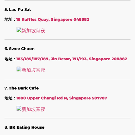
5. Lau Pa Sat
地址：
18 Raffles Quay, Singapore 048582
6. Swee Choon
地址：
183/185/187/189, Jln Besar, 191/193, Singapore 208882
7.
The Bark Cafe
地址：
1000 Upper Changi Rd N, Singapore 507707
8.
BK Eating House