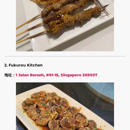
2. Fukurou Kitchen
地址：
1 Jalan Berseh, #01-15, Singapore 209037