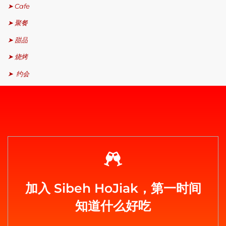
➤ Cafe
➤ 聚餐
➤ 甜品
➤ 烧烤
➤ 约会
加入 Sibeh HoJiak，第一时间
知道什么好吃