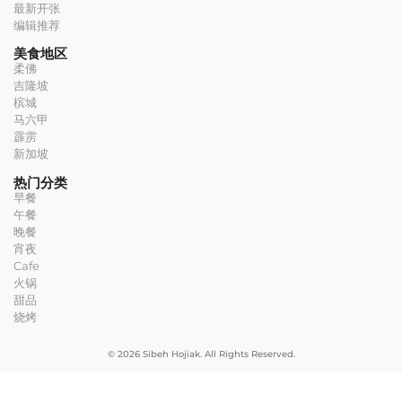
最新开张
编辑推荐
美食地区
柔佛
吉隆坡
槟城
马六甲
霹雳
新加坡
热门分类
早餐
午餐
晚餐
宵夜
Cafe
火锅
甜品
烧烤
© 2026 Sibeh Hojiak. All Rights Reserved.