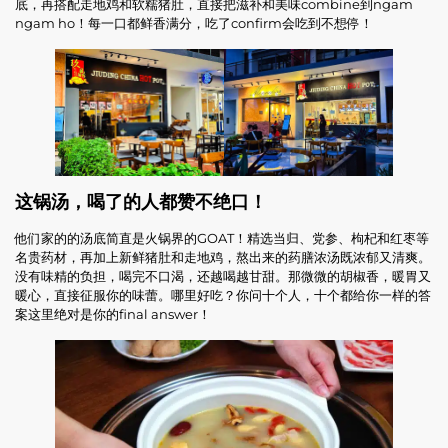
底，再搭配走地鸡和软糯猪肚，直接把滋补和美味combine到ngam
ngam ho！每一口都鲜香满分，吃了confirm会吃到不想停！
这锅汤，喝了的人都赞不绝口！
他们家的的汤底简直是火锅界的GOAT！精选当归、党参、枸杞和红枣等
名贵药材，再加上新鲜猪肚和走地鸡，熬出来的药膳浓汤既浓郁又清爽。
没有味精的负担，喝完不口渴，还越喝越甘甜。那微微的胡椒香，暖胃又
暖心，直接征服你的味蕾。哪里好吃？你问十个人，十个都给你一样的答
案这里绝对是你的final answer！