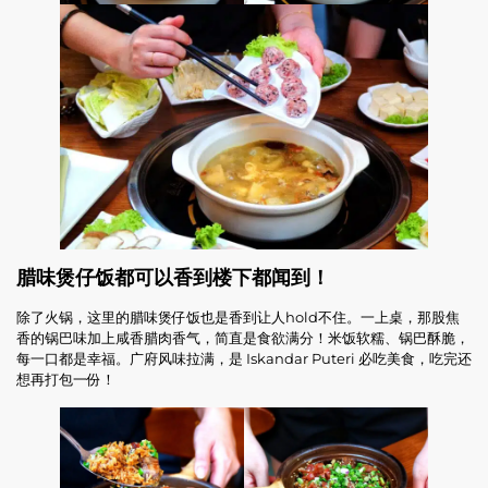
腊味煲仔饭都可以香到楼下都闻到！
除了火锅，这里的腊味煲仔饭也是香到让人hold不住。一上桌，那股焦
香的锅巴味加上咸香腊肉香气，简直是食欲满分！米饭软糯、锅巴酥脆，
每一口都是幸福。广府风味拉满，是 Iskandar Puteri 必吃美食，吃完还
想再打包一份！