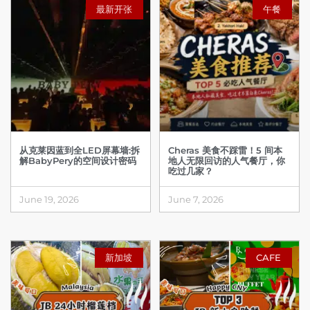
最新开张
午餐
从克莱因蓝到全LED屏幕墙:拆
Cheras 美食不踩雷！5 间本
解BabyPery的空间设计密码
地人无限回访的人气餐厅，你
吃过几家？
June 19, 2026
June 7, 2026
新加坡
CAFE