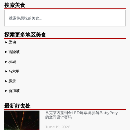
搜索美食
探索更多地区美食
➤
柔佛
➤
吉隆坡
➤
槟城
➤
马六甲
➤
霹雳
➤
新加坡
最新好去处
从克莱因蓝到全LED屏幕墙:拆解BabyPery
的空间设计密码
June 19, 2026