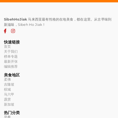
SibehHoJiak
马来西亚最有性格的在地美食，都在这里。从古早味到
新滋味，Sibeh Ho Jiak！
快速链接
首页
关于我们
榜单专题
最新开张
编辑推荐
美食地区
柔佛
吉隆坡
槟城
马六甲
霹雳
新加坡
热门分类
早餐