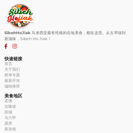
SibehHoJiak
马来西亚最有性格的在地美食，都在这里。从古早味到
新滋味，Sibeh Ho Jiak！
快速链接
首页
关于我们
榜单专题
最新开张
编辑推荐
美食地区
柔佛
吉隆坡
槟城
马六甲
霹雳
新加坡