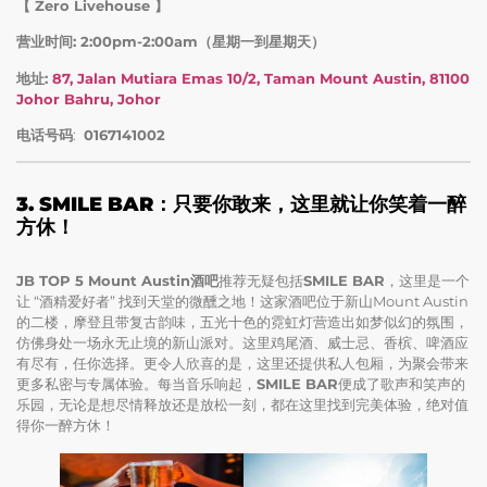
【 Zero Livehouse 】
营业时间: 2:00pm-2:00am（星期一到星期天）
地址:
87, Jalan Mutiara Emas 10/2, Taman Mount Austin, 81100
Johor Bahru, Johor
电话号码
:
0167141002
3. SMILE BAR：只要你敢来，这里就让你笑着一醉
方休！
JB TOP 5 Mount Austin酒吧
推荐无疑包括
SMILE BAR
，这里是一个
让 “酒精爱好者” 找到天堂的微醺之地！这家酒吧位于新山Mount Austin
的二楼，摩登且带复古韵味，五光十色的霓虹灯营造出如梦似幻的氛围，
仿佛身处一场永无止境的新山派对。这里鸡尾酒、威士忌、香槟、啤酒应
有尽有，任你选择。更令人欣喜的是，这里还提供私人包厢，为聚会带来
更多私密与专属体验。每当音乐响起，
SMILE BAR
便成了歌声和笑声的
乐园，无论是想尽情释放还是放松一刻，都在这里找到完美体验，绝对值
得你一醉方休！