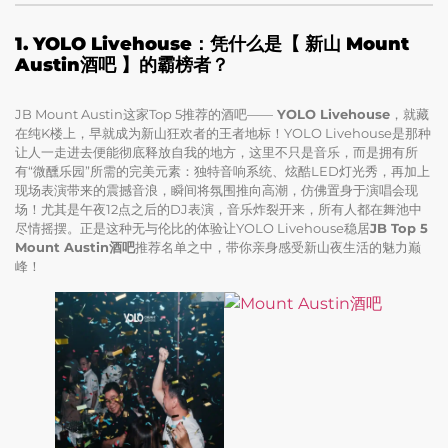
1. YOLO Livehouse：凭什么是【 新山 Mount
Austin酒吧 】的霸榜者？
JB Mount Austin这家Top 5推荐的酒吧——
YOLO Livehouse
，就藏
在纯K楼上，早就成为新山狂欢者的王者地标！YOLO Livehouse是那种
让人一走进去便能彻底释放自我的地方，这里不只是音乐，而是拥有所
有“微醺乐园”所需的完美元素：独特音响系统、炫酷LED灯光秀，再加上
现场表演带来的震撼音浪，瞬间将氛围推向高潮，仿佛置身于演唱会现
场！尤其是午夜12点之后的DJ表演，音乐炸裂开来，所有人都在舞池中
尽情摇摆。正是这种无与伦比的体验让YOLO Livehouse稳居
JB Top 5
Mount Austin酒吧
推荐名单之中，带你亲身感受新山夜生活的魅力巅
峰！