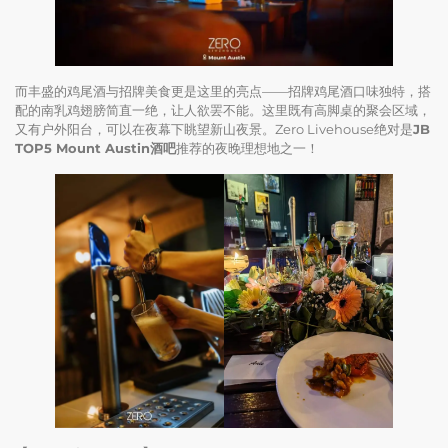
而丰盛的鸡尾酒与招牌美食更是这里的亮点——招牌鸡尾酒口味独特，搭
配的南乳鸡翅膀简直一绝，让人欲罢不能。这里既有高脚桌的聚会区域，
又有户外阳台，可以在夜幕下眺望新山夜景。Zero Livehouse绝对是
JB
TOP5 Mount Austin酒吧
推荐的夜晚理想地之一！