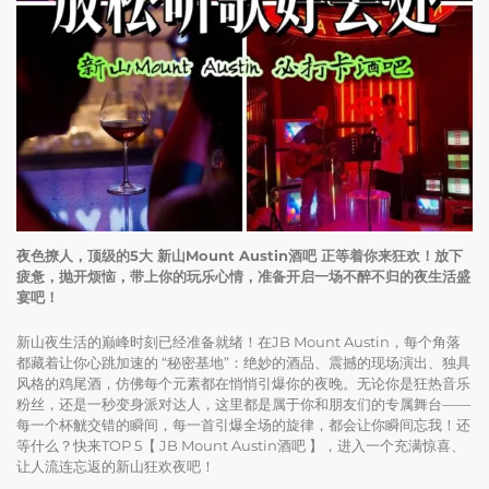
夜色撩人，顶级的5大 新山Mount Austin酒吧 正等着你来狂欢！放下
疲惫，抛开烦恼，带上你的玩乐心情，准备开启一场不醉不归的夜生活盛
宴吧！
新山夜生活的巅峰时刻已经准备就绪！在JB Mount Austin，每个角落
都藏着让你心跳加速的 “秘密基地”：绝妙的酒品、震撼的现场演出、独具
风格的鸡尾酒，仿佛每个元素都在悄悄引爆你的夜晚。无论你是狂热音乐
粉丝，还是一秒变身派对达人，这里都是属于你和朋友们的专属舞台——
每一个杯觥交错的瞬间，每一首引爆全场的旋律，都会让你瞬间忘我！还
等什么？快来TOP 5【 JB Mount Austin酒吧 】，进入一个充满惊喜、
让人流连忘返的新山狂欢夜吧！