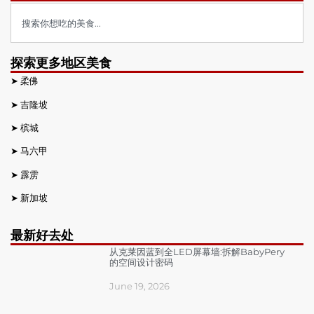
探索更多地区美食
➤
柔佛
➤
吉隆坡
➤
槟城
➤
马六甲
➤
霹雳
➤
新加坡
最新好去处
从克莱因蓝到全LED屏幕墙:拆解BabyPery
的空间设计密码
June 19, 2026