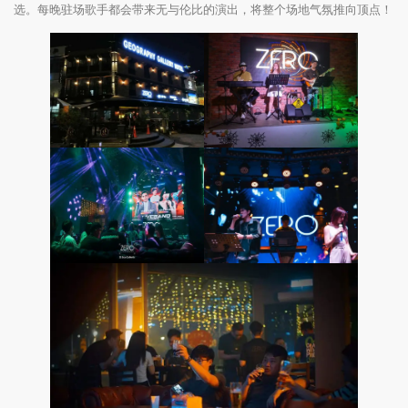
选。每晚驻场歌手都会带来无与伦比的演出，将整个场地气氛推向顶点！