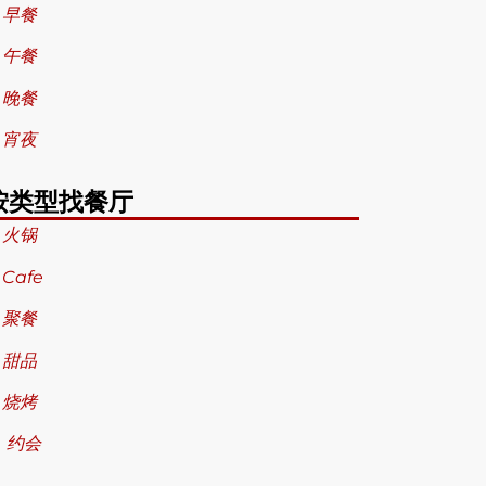
 早餐
 午餐
 晚餐
 宵夜
按类型找餐厅
 火锅
 Cafe
 聚餐
 甜品
 烧烤
 约会