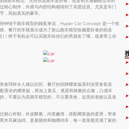
于它展示的顶级跑车模型。无论你是跑车爱好者，还是初次接触模型车的
➤
过精心制作，外观与内部结构都得到了高度还原。尤其是车门
节，宛如真实的豪车。
➤
于跑车模型的顾客来说，Hyper Car Concept 是一个收
➤
择。餐厅的车模展示成为了新山跑车模型收藏爱好者的朝圣
们！终于有机会可以买跑车给你们的男朋友了哦，或者带上你
➤
➤
➤
美食同样令人难以抗拒。餐厅的招牌椰浆饭系列深受食客喜
➤
y鸡搭配香浓的椰浆饭，再加上黄瓜、煮蛋和辣酱的点缀，口感丰
➤
的，不要以为卖跑车模型的，不注重美食，这里的老板以及老
➤
过精心炸制，外皮酥脆，内里嫩滑，搭配椰浆饭的柔滑，带来
➤
黑木耳麻油鸡、姜葱猪肉和咖喱鸡等，每一道菜都充满了家的