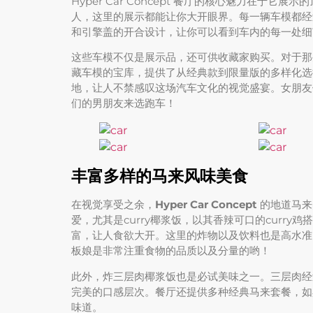
Hyper Car Concept 餐厅的核心魅力在
人，这里的展示都能让你大开眼界。每一辆车模都经
和引擎盖的开合设计，让你可以看到车内的每一处细
这些车模不仅是展示品，还可供收藏家购买。对于那些钟情
藏车模的宝库，提供了从经典款到限量版的多样化选
地，让人不禁感叹这场汽车文化的视觉盛宴。女朋友
们的男朋友来选跑车！
丰富多样的马来风味美食
在视觉享受之余，
Hyper Car Concept
的地道马来
爱，尤其是curry椰浆饭，以其香辣可口的curr
富，让人食欲大开。这里的炸物以及饮料也是高水准
板娘是非常注重食物的品质以及分量的哟！
此外，炸三层肉椰浆饭也是必试美味之一。三层肉经
完美的口感层次。餐厅还提供多种经典马来套餐，如
味道。