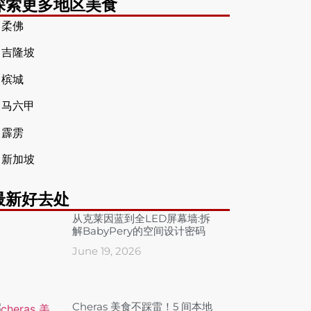
探索更多地区美食
➤
柔佛
➤
吉隆坡
➤
槟城
➤
马六甲
➤
霹雳
➤
新加坡
最新好去处
从克莱因蓝到全LED屏幕墙:拆
解BabyPery的空间设计密码
June 19, 2026
Cheras 美食不踩雷！5 间本地