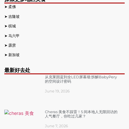
➤
柔佛
➤
吉隆坡
➤
槟城
➤
马六甲
➤
霹雳
➤
新加坡
最新好去处
从克莱因蓝到全LED屏幕墙:拆解BabyPery
的空间设计密码
June 19, 2026
Cheras 美食不踩雷！5 间本地人无限回访的
人气餐厅，你吃过几家？
June 7, 2026