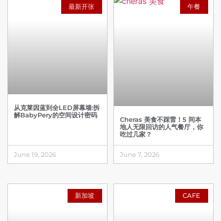
最新开张
午餐
从克莱因蓝到全LED屏幕墙:拆
解BabyPery的空间设计密码
Cheras 美食不踩雷！5 间本
地人无限回访的人气餐厅，你
吃过几家？
June 19, 2026
June 7, 2026
新加坡
CAFE