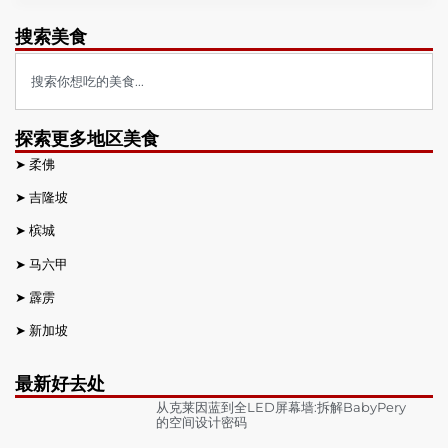
搜索美食
探索更多地区美食
➤
柔佛
➤
吉隆坡
➤
槟城
➤
马六甲
➤
霹雳
➤
新加坡
最新好去处
从克莱因蓝到全LED屏幕墙:拆解BabyPery
的空间设计密码