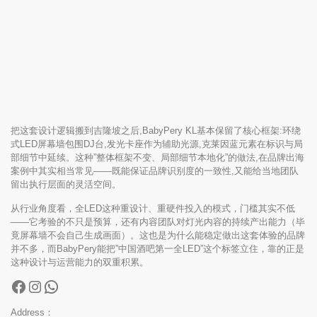
把这套设计逻辑搬到吉隆坡之后,BabyPery KL基本保留了核心框架:环绕
式LED屏幕墙包围DJ台,发光卡座作为辅助光源,克莱因蓝元素在标识与局
部细节中延续。这种”整体框架不变、局部细节本地化”的做法,在品牌出海
案例中其实相当常见——既能保证品牌识别度的一致性,又能给当地团队
留出执行层面的灵活空间。
从行业角度看，全LED这种重设计、重硬件投入的模式，门槛其实不低
——它考验的不只是预算，还有内容团队对灯光内容的持续产出能力（毕
竟屏幕墙不会自己生成画面）。这也是为什么能稳定做出这套体验的品牌
并不多，而BabyPery能把”中国酒吧第一全LED”这个标签立住，靠的正是
这种设计与运营能力的双重积累。
Address：