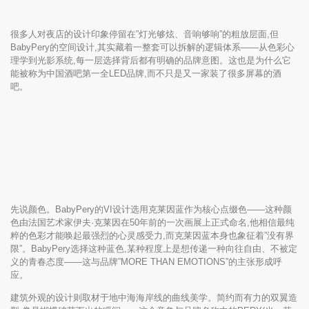
很多人对夜店的设计印象停留在”灯光够炫、音响够响”的粗放层面,但
BabyPery的空间设计,其实藏着一整套可以拆解的逻辑体系——从色彩心
理学到光影系统,每一层选择背后都有明确的品牌意图。这也是为什么它
能被称为中国酒吧第一全LED品牌,而不只是又一家装了很多屏幕的酒
吧。
先说颜色。BabyPery的VI设计选用克莱因蓝作为核心点缀色——这种颜
色由法国艺术家伊夫·克莱因在50年前的一次画展上正式命名,他相信最纯
粹的色彩才能唤起最强烈的心灵感受力,而克莱因蓝本身也象征着”没有界
限”。BabyPery选择这种蓝色,某种程度上是想传递一种向往自由、不被定
义的青春态度——这与品牌”MORE THAN EMOTIONS”的主张形成呼
应。
建筑外观的设计则取材于地中海海岸线的曲线美学。简约而有力的双翼造