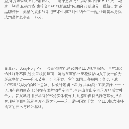
型,像是蝴蝶破茧而出的瞬间——这个意象与品牌名称中的PERY(光、花
瓣、蝴蝶)直接对应,也暗合BABY(新生)所传递的”打破边界、重新出发”的
品牌精神。流畅的波浪线条把艺术性和功能性结合在一起,让建筑本身就
成为品牌叙事的一部分。
而真正让BabyPery区别于传统酒吧的,是它的全LED视觉系统。与局部装
饰性灯带不同,这套系统把墙面、舞池甚至部分天花板都纳入了统一的光
影叙事框架——音乐节奏、灯光图案、空间氛围三者被同步联动,形成一
种”环境即媒介”的设计思路。从设计逻辑上看,这其实解决了夜店行业一个
长期存在的痛点:如何在有限的物理空间里,创造出超出空间尺度的感官冲
击力。答案就是用屏幕替代部分实体装饰,用动态影像替代静态陈设,从而
实现单位面积视觉密度的最大化——这正是中国酒吧第一全LED概念能够
成立的技术与设计基础。