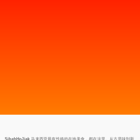
SibehHoJiak
马来西亚最有性格的在地美食，都在这里。从古早味到新