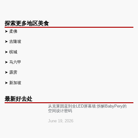
探索更多地区美食
➤
柔佛
➤
吉隆坡
➤
槟城
➤
马六甲
➤
霹雳
➤
新加坡
最新好去处
从克莱因蓝到全LED屏幕墙:拆解BabyPery的
空间设计密码
June 19, 2026