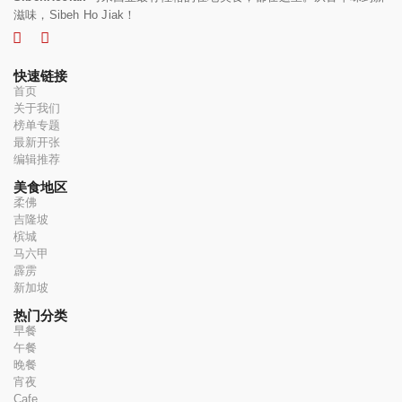
滋味，Sibeh Ho Jiak！
快速链接
首页
关于我们
榜单专题
最新开张
编辑推荐
美食地区
柔佛
吉隆坡
槟城
马六甲
霹雳
新加坡
热门分类
早餐
午餐
晚餐
宵夜
Cafe