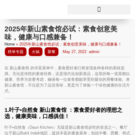
2025年新山素食馆必试：素食创意美
味，健康与口感兼备！
Home
»
2025年新山素食馆必试：素食创意美味，健康与口感兼备！
榜单专题
火锅
聚餐
May 27, 2022
admin
在 新山素食馆 的丰富菜单中，素食爱好者们将发现各种各样的美味选
择。无论是传统的素食经典，还是现代化创新菜品，这里的每一道菜都以
健康、营养为首要考虑，确保每一位食客都能享受到最佳的用餐体验。来
新山素食馆，不仅是为了品尝美味，更是为了体验一个绿色健康的生活方
式。
1.
叶子•自然食 新山素食馆
：素食爱好者的理想之
选，健康美味，口感俱佳！
叶子•自然食（Daun Kitchen）无疑是新山素食馆必吃的首选之一。餐厅
位于新山Bukit Indah地区，提供丰富的素食菜单，包括中餐、西餐、韩式