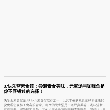
3.
快乐斋素食馆：尝遍素食美味，元宝汤与咖喱鱼是
你不容错过的选择！
快乐斋素食馆是JB top5素食馆推荐之一，以其丰盛的素食选择和健康的
饮食理念赢得了食客的青睐。餐厅的元宝汤是一道经典菜肴，汤味清新，
富有营养，深受顾客喜爱。其他如素食杂菜咖喱和素咖喱鱼，同样让人胃