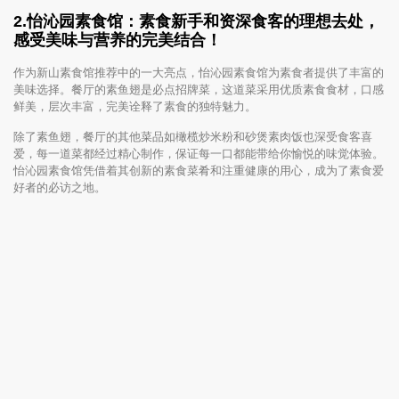
2.
怡沁园素食馆：素食新手和资深食客的理想去处，
感受美味与营养的完美结合！
作为新山素食馆推荐中的一大亮点，怡沁园素食馆为素食者提供了丰富的
美味选择。餐厅的素鱼翅是必点招牌菜，这道菜采用优质素食食材，口感
鲜美，层次丰富，完美诠释了素食的独特魅力。
除了素鱼翅，餐厅的其他菜品如橄榄炒米粉和砂煲素肉饭也深受食客喜
爱，每一道菜都经过精心制作，保证每一口都能带给你愉悦的味觉体验。
怡沁园素食馆凭借着其创新的素食菜肴和注重健康的用心，成为了素食爱
好者的必访之地。