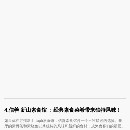
4.
信善 新山素食馆
：经典素食菜肴带来独特风味！
如果你在寻找新山 top5素食馆，信善素食馆是一个不容错过的选择。餐
厅的素骨茶和素烧鱼以其独特的风味和新鲜的食材，成为食客们的最爱。