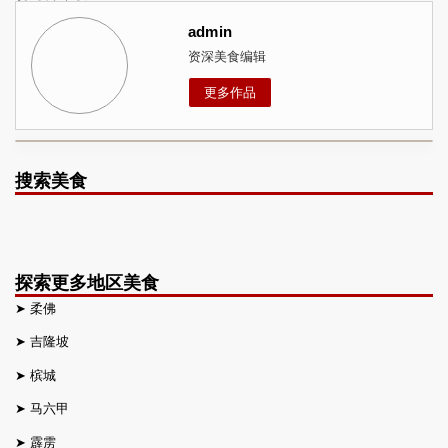
admin
资深美食编辑
更多作品
搜索美食
探索更多地区美食
➤
柔佛
➤
吉隆坡
➤
槟城
➤
马六甲
➤
霹雳