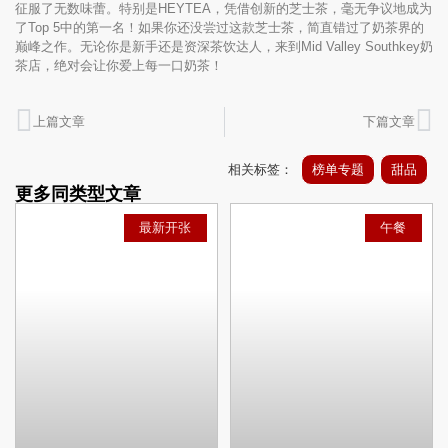
征服了无数味蕾。特别是HEYTEA，凭借创新的芝士茶，毫无争议地成为
了Top 5中的第一名！如果你还没尝过这款芝士茶，简直错过了奶茶界的
巅峰之作。无论你是新手还是资深茶饮达人，来到Mid Valley Southkey奶
茶店，绝对会让你爱上每一口奶茶！
上篇文章
下篇文章
相关标签：
榜单专题
甜品
更多同类型文章
最新开张
午餐