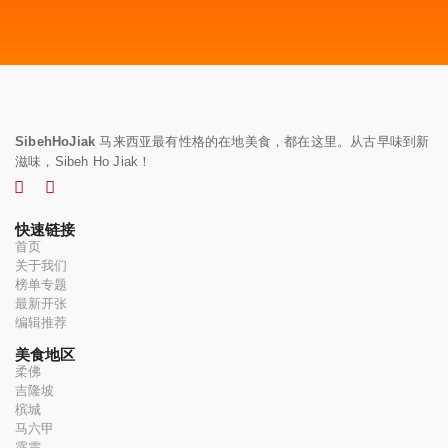
SibehHoJiak
马来西亚最有性格的在地美食，都在这里。从古早味到新
滋味，Sibeh Ho Jiak！
快速链接
首页
关于我们
榜单专题
最新开张
编辑推荐
美食地区
柔佛
吉隆坡
槟城
马六甲
霹雳