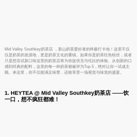
Mid Valley Southkey奶茶店 ，新山奶茶爱好者的终极打卡地！这里不仅
仅是奶茶的发源地，更是奶茶文化的重镇。如果你是奶茶狂热粉丝，或者
只是想尝试新口味这里的奶茶店将为你提供无与伦比的体验。从创新的口
感到经典的配料，这里的每一杯奶茶都被评为Top 5，绝对让你一试成主
顾。来这里，你不仅能满足味蕾，还能享受一场视觉与味觉的盛宴。
1. HEYTEA @
Mid Valley Southkey奶茶店
——饮
一口，想不疯狂都难！