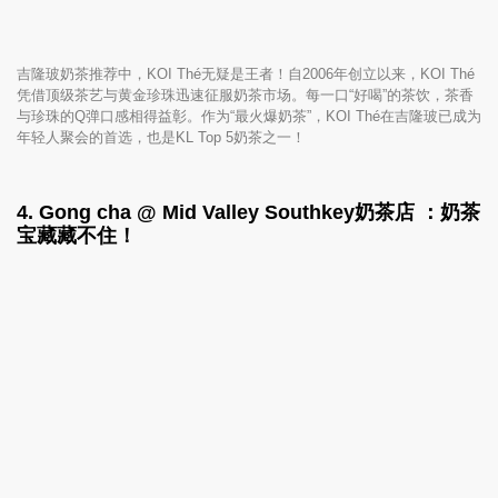
吉隆玻奶茶推荐中，KOI Thé无疑是王者！自2006年创立以来，KOI Thé
凭借顶级茶艺与黄金珍珠迅速征服奶茶市场。每一口“好喝”的茶饮，茶香
与珍珠的Q弹口感相得益彰。作为“最火爆奶茶”，KOI Thé在吉隆玻已成为
年轻人聚会的首选，也是KL Top 5奶茶之一！
4. Gong cha @
Mid Valley Southkey奶茶店
：奶茶
宝藏藏不住！