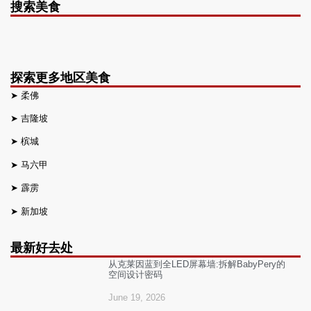
搜索美食
探索更多地区美食
➤
柔佛
➤
吉隆坡
➤
槟城
➤
马六甲
➤
霹雳
➤
新加坡
最新好去处
从克莱因蓝到全LED屏幕墙:拆解BabyPery的
空间设计密码
June 19, 2026