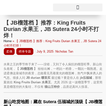
【 JB榴莲档 】推荐：King Fruits
Durian 水果王，JB Sutera 24小时不打
烊！
Home
»
【 JB榴莲档 】推荐：King Fruits Durian 水果王，JB Sutera 24
小时不打烊！
柔佛
榜单专题
July 9, 2025
Nicholas Tan
水果之王的季节终于来了——没错，又到了令人疯狂的榴莲旺季。新山街
头巷尾，
【 JB榴莲档 】
纷纷出摊，一档比一档香，一颗比一颗熟透。走
进柔佛这座城市的夜里，总能看见亮着黄光的榴莲摊，热气中飘来诱人的
气息。很多人问
JB durian 哪里买
最过瘾？要是你人在
jb伍福城
，那答
案就在
King Fruits Durian 水果王
。尤其 2026 这一波榴莲季节，这里简
直是榴莲控的大集结，不仅有
猫山王特价
，品质还真叫人惊喜。
新山吃货地图：藏在 Sutera 伍福城的顶级【 JB榴莲