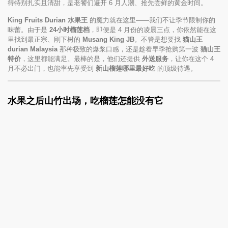
得特别扎实且清甜，是老饕们避开 6 月人潮、抢先尝鲜的黄金时间。
King Fruits Durian 水果王
的魔力就在这里——我们不让季节限制你的
味蕾。由于是
24小时榴莲档
，即便是 4 月份的凌晨三点，你依然能在这
里找到最正宗、刚下树的
Musang King JB
。不管是想要找
猫山王
durian Malaysia
那种极致的爆浆口感，还是趁着早季抢购第一波
猫山王
特价
，这里都能满足。最棒的是，他们还提供
外送服务
，让你在这个 4
月不必出门，也能率先享受到
新山榴莲哪里最好吃
的顶级待遇。
水果之后山竹出场，吃榴莲怎能没有它