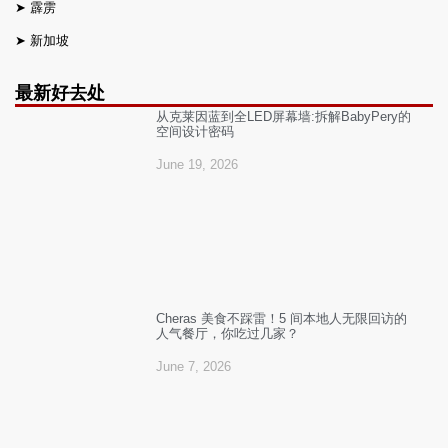
➤
霹雳
➤
新加坡
最新好去处
从克莱因蓝到全LED屏幕墙:拆解BabyPery的
空间设计密码
June 19, 2026
Cheras 美食不踩雷！5 间本地人无限回访的
人气餐厅，你吃过几家？
June 7, 2026