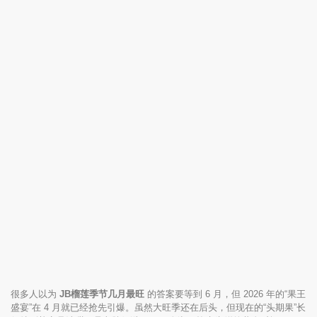
很多人以为
JB榴莲季节几月最旺
的答案要等到 6 月，但 2026 年的“果王
盛宴”在 4 月就已经抢先引爆。虽然大旺季还在后头，但现在的“头期果”长