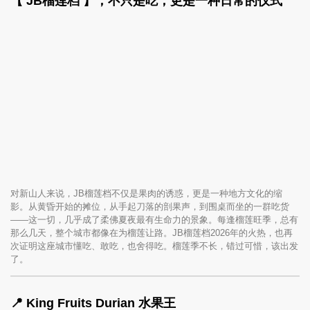
【
JB榴莲档 】，不只是吃，更是一种日常的仪式
对新山人来说，JB榴莲档不仅是果肉的诱惑，更是一种地方文化的缩
影。从黄昏开始的摊位，从手起刀落的剖果声，到围桌而坐的一群吃货
——这一切，几乎成了柔佛夏夜最有生命力的景象。每逢榴莲旺季，总有
那么几天，整个城市都像在为榴莲让路。JB榴莲档2026年的火热，也再
次证明这座城市懂吃、敢吃，也舍得吃。榴莲季不长，错过可惜，该出发
了。
📍 King Fruits Durian 水果王