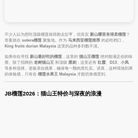
不少人以为想吃顶级榴莲就得跑去彭亨，但其实
新山哪里有得卖榴莲
？
答案就在
sutera榴莲
聚集地。作为
马来西亚榴莲推荐
的必吃档口，
King fruits durian Malaysia
这里的品种多到数不清。
如果你在寻找
新山最好吃的榴莲
，这里的
猫山王榴莲
绝对能满足你的味
蕾。除了招牌的
老树猫山王
和顶级
黑刺
，这里还有
红霞
、
D13
、
小凤
等多种选择。老板亲自挑果，确保每一颗肉质扎实。讲真，这种现场剖果
的体验感，只有在
榴莲水果王 Malaysia
才能切身感受到。
JB榴莲2026：猫山王特价与深夜的浪漫