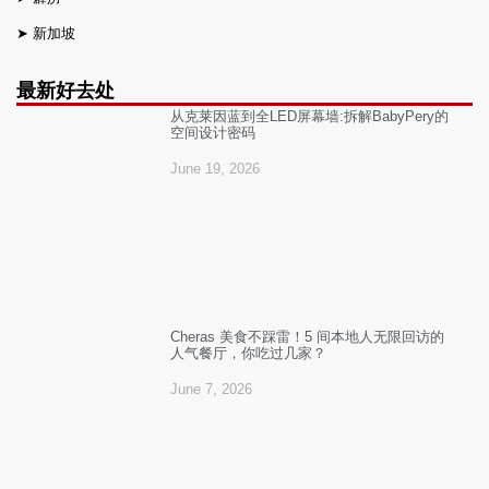
➤
新加坡
最新好去处
从克莱因蓝到全LED屏幕墙:拆解BabyPery的
空间设计密码
June 19, 2026
Cheras 美食不踩雷！5 间本地人无限回访的
人气餐厅，你吃过几家？
June 7, 2026