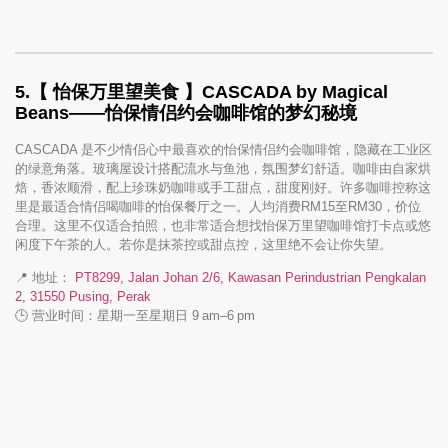
5.【 怡保万里望美食 】
CASCADA by Magical
Beans——怡保情侣约会咖啡馆的梦幻秘境
CASCADA 是不少情侣心中最喜欢的怡保情侣约会咖啡馆，隐藏在工业区
的绿意角落。玻璃屋设计搭配流水与鱼池，氛围梦幻舒适。咖啡由自家烘
焙，香浓顺滑，配上珍珠奶咖啡或手工甜点，甜度刚好。许多咖啡控称这
里是最适合情侣喝咖啡的怡保餐厅之一。人均消费RM15至RM30，价位
合理。这里不仅适合拍照，也非常适合想找怡保万里望咖啡馆打卡点或悠
闲度下午茶的人。若你是抹茶控或甜点控，这里绝不会让你失望。
📍 地址：
PT8299, Jalan Johan 2/6, Kawasan Perindustrian Pengkalan
2, 31550 Pusing, Perak
🕒 营业时间：星期一至星期日 9 am–6 pm