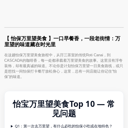
【 怡保万里望美食 】一口早餐香，一段老街情：万
里望的味道藏在时光里
在这趟怡保万里望美食旅程中，从孖三茶室的传统Roti Canai，到
CASCADA的咖啡香，每一处都承载着万里望美食的故事。这里没有浮夸
装饰，却有最真诚的味道。不论你是计划怡保万里望一日美食路线，或只
是想找一间怡保打卡餐厅放松身心，这里，总有一间店能让你记住“怡
保”的味道。
怡宝万里望美食Top 10 — 常
见问题
Q1：第一次去万里望，有什么必吃的怡保小吃或在地特色？