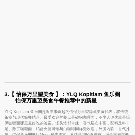
3.
【 怡保万里望美食 】：YLQ Kopitiam 鱼乐圈
——怡保万里望美食午餐推荐中的新星
YLQ Kopitiam 鱼乐圈是近年来崛起的怡保万里望隐藏美食代表，将传统
茶室与现代简餐结合。最受欢迎的餐点是砂锅咖喱面，不少人说这就是怡
保咖喱面哪里最好吃的答案。汤头浓郁带辣，香气层次丰富，配料足料十
足。除了咖喱面，鸡蛋火腿可颂与白咖啡同样受欢迎，外脆内软，香气扑
鼻。怡保鱼乐圈餐厅Menu 种类丰富，从热炒到轻食都有，适合家庭聚餐