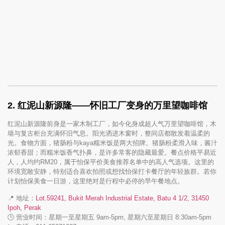
2. 红泥山新源隆——怀旧工厂变身的万里望咖啡馆
红泥山新源隆前身是一家木制工厂，如今化身成超人气万里望咖啡馆，木
墙与复古柜台充满怀旧气息。阳光洒进木窗时，整间店都散发着温柔的
光。食物方面，猪肠粉与kaya糯米饭是两大招牌。猪肠粉柔滑入味，酱汁
浓郁香甜；而糯米饭香气扑鼻，是许多常客的隐藏最爱。餐点价格平易近
人，人均约RM20，属于怡保平价美食推荐名单中的高人气选项。这里的
环境宽敞安静，特别适合喜欢拍照或想找怡保打卡餐厅的年轻族群。若你
计划怡保美食一日游，这里绝对是行程中必停的早午餐地点。
📍 地址：
Lot.59241, Bukit Merah Industrial Estate, Batu 4 1/2, 31450
Ipoh, Perak
🕒 营业时间：星期一至星期五 9am-5pm, 星期六至星期日 8:30am-5pm