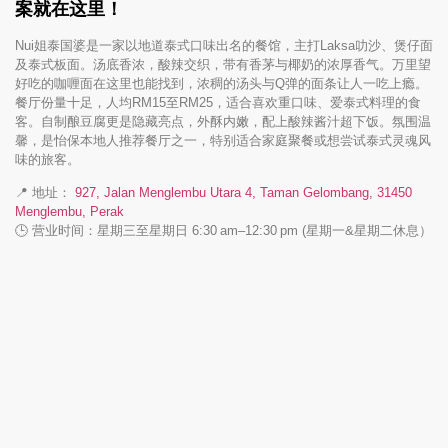
案就在这里！
Nui姐泰国婆是一家以地道泰式口味出名的餐馆，主打Laksa叻沙、煲仔面
及泰式板面。汤底香浓，酸辣交织，带有香茅与椰奶的浓厚香气。万里望
好吃的咖喱面在这里也能找到，浓稠的汤头与Q弹的面条让人一吃上瘾。
餐厅份量十足，人均RM15至RM25，适合喜欢重口味、爱泰式料理的食
客。自制酿豆腐更是隐藏亮点，外酥内嫩，配上酸辣酱汁超下饭。氛围温
馨，是怡保本地人推荐餐厅之一，特别适合家庭聚餐或想尝试泰式灵魂风
味的旅客。
📍 地址：
927, Jalan Menglembu Utara 4, Taman Gelombang, 31450
Menglembu, Perak
🕒 营业时间：星期三至星期日 6:30 am–12:30 pm (星期一&星期二休息）