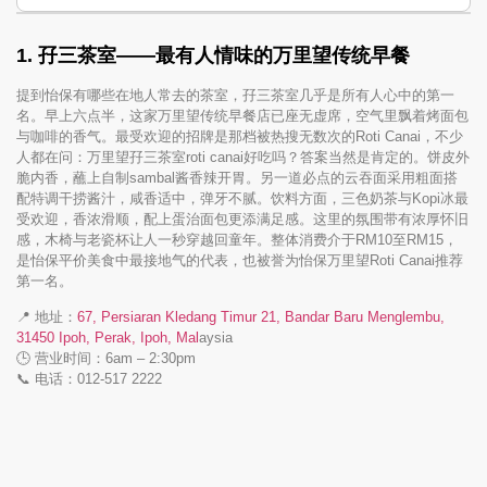
1. 孖三茶室——最有人情味的万里望传统早餐
提到怡保有哪些在地人常去的茶室，孖三茶室几乎是所有人心中的第一
名。早上六点半，这家万里望传统早餐店已座无虚席，空气里飘着烤面包
与咖啡的香气。最受欢迎的招牌是那档被热搜无数次的Roti Canai，不少
人都在问：万里望孖三茶室roti canai好吃吗？答案当然是肯定的。饼皮外
脆内香，蘸上自制sambal酱香辣开胃。另一道必点的云吞面采用粗面搭
配特调干捞酱汁，咸香适中，弹牙不腻。饮料方面，三色奶茶与Kopi冰最
受欢迎，香浓滑顺，配上蛋治面包更添满足感。这里的氛围带有浓厚怀旧
感，木椅与老瓷杯让人一秒穿越回童年。整体消费介于RM10至RM15，
是怡保平价美食中最接地气的代表，也被誉为怡保万里望Roti Canai推荐
第一名。
📍 地址：
67, Persiaran Kledang Timur 21, Bandar Baru Menglembu,
31450 Ipoh, Perak, Ipoh, Mal
aysia
🕒 营业时间：6am – 2:30pm
📞 电话：012-517 2222