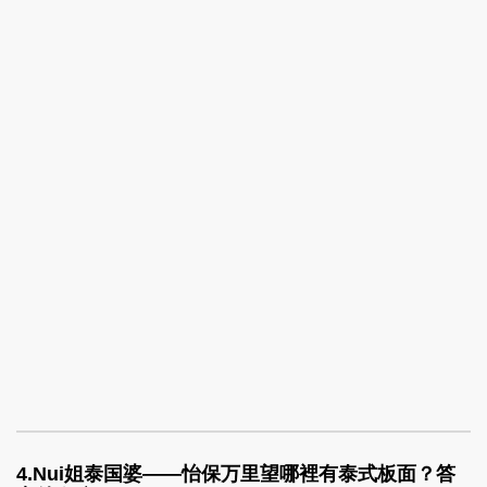
4.
Nui姐泰国婆——怡保万里望哪裡有泰式板面？答