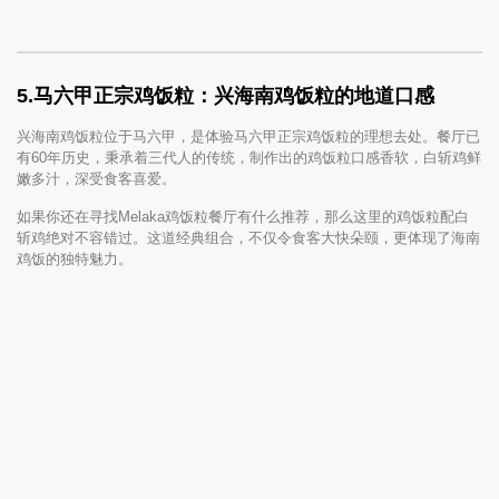
5.马六甲正宗鸡饭粒：兴海南鸡饭粒的地道口感
兴海南鸡饭粒位于马六甲，是体验马六甲正宗鸡饭粒的理想去处。餐厅已
有60年历史，秉承着三代人的传统，制作出的鸡饭粒口感香软，白斩鸡鲜
嫩多汁，深受食客喜爱。
如果你还在寻找Melaka鸡饭粒餐厅有什么推荐，那么这里的鸡饭粒配白
斩鸡绝对不容错过。这道经典组合，不仅令食客大快朵颐，更体现了海南
鸡饭的独特魅力。