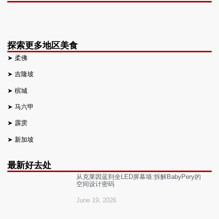
探索更多地区美食
➤
柔佛
➤
吉隆坡
➤
槟城
➤
马六甲
➤
霹雳
➤
新加坡
最新好去处
从克莱因蓝到全LED屏幕墙:拆解BabyPery的
空间设计密码
June 19, 2026