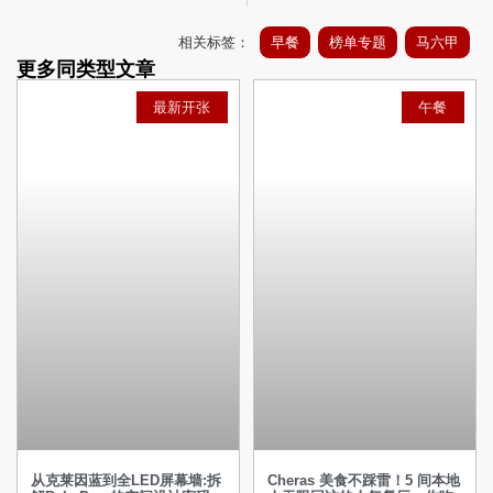
相关标签：
早餐
榜单专题
马六甲
更多同类型文章
最新开张
午餐
从克莱因蓝到全LED屏幕墙:拆
Cheras 美食不踩雷！5 间本地