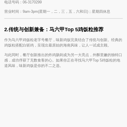
电话号码：06-3170299
营业时间：9am-3pm(星期一，二，三，五，六和日)；星期四休息
2.传统与创新兼备：马六甲Top 5鸡饭粒推荐
作为马六甲鸡饭粒老字号餐厅，味新鸡饭完美结合了传统与创新。经典的
鸡饭粒搭配白斩鸡，呈现出最原始的海南风味，让人一试成主顾。
与此同时，餐厅创新推出的炸鸡肠则成为另一大亮点，外酥里嫩的独特口
感，成功俘获了无数食客的心。如果你正在寻找马六甲Top 5鸡饭粒的地
道风味，味新鸡饭是你的不二之选。