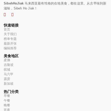
SibehHoJiak
马来西亚最有性格的在地美食，都在这里。从古早味到新
滋味，Sibeh Ho Jiak！
快速链接
首页
关于我们
榜单专题
最新开张
编辑推荐
美食地区
柔佛
吉隆坡
槟城
马六甲
霹雳
新加坡
热门分类
早餐
午餐
晚餐
宵夜