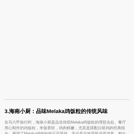
3.海南小厨：品味Melaka鸡饭粒的传统风味
在马六甲旅行时，海南小厨是品尝传统Melaka鸡饭粒的理想去处。餐厅
用心制作的鸡饭粒，米饭香软，鸡肉鲜嫩，尤其是搭配白斩鸡的经典组
合，展现了Melaka鸡饭粒的正宗风味。无论是当地居民还是游客，都会