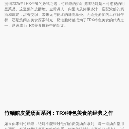
提到2025年TRX午餐的必试之选，竹麵館的奶油脆猪绝对是不可忽视的明
星菜品。这道菜外皮酥脆、金黄诱人，内里肉质鲜嫩多汁，搭配浓郁的奶
油和炼奶，甜香交织，带来无与伦比的味觉享受。无论是匆忙的工作日午
餐，还是悠闲的美食探索时光，奶油脆猪都成为了TRX特色美食的代表之
一，迅速成为TRX美食推荐中的新宠。
竹麵館皮蛋汤面系列：TRX特色美食的经典之作
如果你来到竹麵館，绝对不能错过他们的皮蛋汤面系列。每一道汤面都用