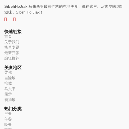
SibehHoJiak
马来西亚最有性格的在地美食，都在这里。从古早味到新
滋味，Sibeh Ho Jiak！
快速链接
首页
关于我们
榜单专题
最新开张
编辑推荐
美食地区
柔佛
吉隆坡
槟城
马六甲
霹雳
新加坡
热门分类
早餐
午餐
晚餐