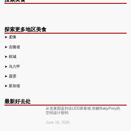
探索更多地区美食
➤
柔佛
➤
吉隆坡
➤
槟城
➤
马六甲
➤
霹雳
➤
新加坡
最新好去处
从克莱因蓝到全LED屏幕墙:拆解BabyPery的
空间设计密码
June 19, 2026