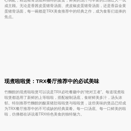
心调配，精选猪骨汤底和独特的皮蛋，鲜美的汤汁与丰富的口感让人一试
成主顾。无论是香茜皮蛋猪骨汤面、虎皮椒皮蛋猪骨汤面，还是香蒜金黄
蛋猪骨汤面，每一碗都是TRX美食推荐中的经典之作，成为食客们追捧的
焦点。
现煮啦啦煲：TRX餐厅推荐中的必试美味
竹麵館的现煮啦啦煲可以说是TRX必吃餐廳中的“绝对王者”。每道现煮啦
啦煲都选用了新鲜的上等啦啦，搭配秘制汤底，食材鲜美多汁，汤头浓
郁。特别推荐竹麵館的酸菜猪肚啦啦煲与啦啦煲，这些美味的煲品已经成
为TRX餐厅推荐中的不可或缺的经典菜肴。每一口汤底、每一口鲜美的啦
啦，仿佛都在诉说着TRX特色美食的独特魅力。