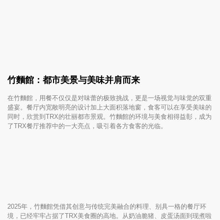
竹麵館：都市美景与美味并肩而来
在竹麵館，用餐不仅仅是对味蕾的极致挑战，更是一场视觉与味觉的双重
盛宴。餐厅内宽敞明亮的设计加上大面积落地窗，食客可以在享受美味的
同时，欣赏到TRX的壮丽都市景观。竹麵館的环境与美食相得益彰，成为
了TRX餐厅推荐中的一大亮点，吸引着各方食客的光临。
2025年，竹麵館凭借其创意与传统完美融合的料理、别具一格的餐厅环
境，已经牢牢占据了TRX美食圈的高地。从奶油脆猪、皮蛋汤面到现煮啦