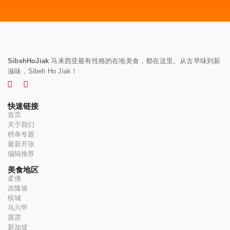
SibehHoJiak
马来西亚最有性格的在地美食，都在这里。从古早味到新
滋味，Sibeh Ho Jiak！
快速链接
首页
关于我们
榜单专题
最新开张
编辑推荐
美食地区
柔佛
吉隆坡
槟城
马六甲
霹雳
新加坡