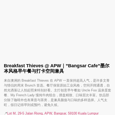
Breakfast Thieves @ APW｜”Bangsar Cafe”墨尔
本风格早午餐与打卡空间兼具
来自澳洲的 Breakfast Thieves 在 APW 一直保持超高人气，是许多文青
与情侣的周末 Brunch 首选。餐厅保留原始工业风格，空间开阔通透，自
然光洒落让人拍起照来特别好看。主打创意早午餐如 Uncle Foo 温泉蛋套
餐、My French Lady 慢炖牛肉组合，摆盘精致、口味层次丰富。饮品部
分除了咖啡外也有果昔与茶类，是兼具颜值与口味的多样选择。人气太
旺，假日记得早到或预约，避免久候。
📍
Lot M, 29-5 Jalan Riong, APW, Bangsar, 59100 Kuala Lumpur