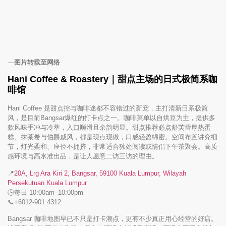
—
图片转载至网络
Hani Coffee & Roastery｜甜点主场的日式极简系咖
啡馆
Hani Coffee 是甜点控与咖啡迷都不容错过的新宠，主打清新日系极简
风，是目前Bangsar爆红的打卡点之一。咖啡菜单以自烘豆为主，提供多
款风味手冲与冷萃，入口顺滑且余韵明显。甜点推荐必点舒芙蕾厚热蛋
糕、抹茶卷与伯爵戚风，都是现点现做，口感轻盈绵密。空间布置讲究细
节，灯光柔和、座位不拥挤，非常适合独处阅读或情侣下午茶聚会。高质
感环境与高水准出品，是让人愿意二访三访的理由。
📍
20A, Lrg Ara Kiri 2, Bangsar, 59100 Kuala Lumpur, Wilayah
Persekutuan Kuala Lumpur
🕒每日 10:00am–10:00pm
📞+6012-901 4312
Bangsar 咖啡地图早已不只是打卡潮点，更有不少真正用心经营的好店。