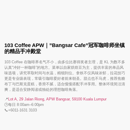
103 Coffee APW｜”Bangsar Cafe”冠军咖啡师坐镇
的精品手冲殿堂
103 Coffee 在咖啡界名气不小，由多位比赛得奖者主理，是 KL 为数不多
认真“冲好一杯咖啡”的地方。菜单以自家烘焙豆为主，提供丰富的单品风
味选项，讲究萃取时间与水温，精细到位。拿铁不仅风味浓郁，拉花技巧
更是专业级表现，常吸引咖啡爱好者前来朝圣。甜点也不马虎，推荐焦糖
布丁与巴斯克蛋糕，香滑不腻，适合慢慢搭配手冲享用。整体环境简洁清
爽，是适合安静阅读或独处的理想咖啡角落。
📍
Lot A, 29 Jalan Riong, APW Bangsar, 59100 Kuala Lumpur
🕒每日 8:00am–6:00pm
📞+6011-1631 3103