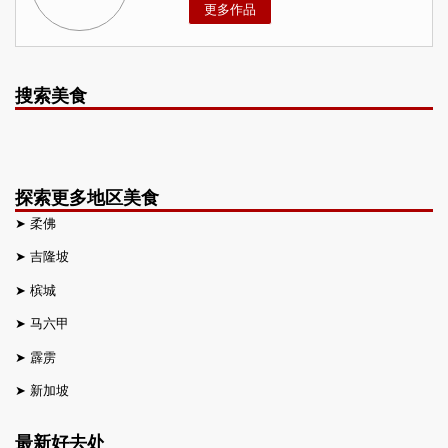
更多作品
搜索美食
探索更多地区美食
➤
柔佛
➤
吉隆坡
➤
槟城
➤
马六甲
➤
霹雳
➤
新加坡
最新好去处