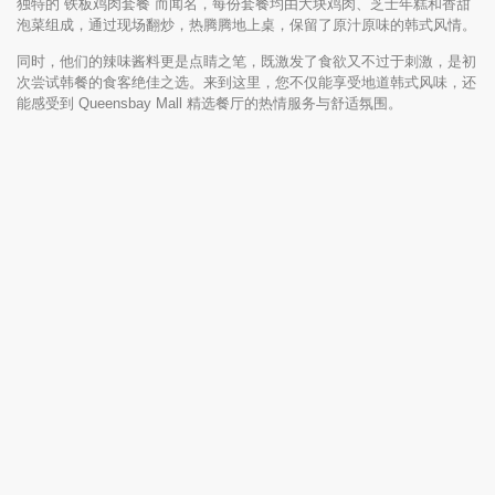
独特的 铁板鸡肉套餐 而闻名，每份套餐均由大块鸡肉、芝士年糕和香甜
泡菜组成，通过现场翻炒，热腾腾地上桌，保留了原汁原味的韩式风情。
同时，他们的辣味酱料更是点睛之笔，既激发了食欲又不过于刺激，是初
次尝试韩餐的食客绝佳之选。来到这里，您不仅能享受地道韩式风味，还
能感受到 Queensbay Mall 精选餐厅的热情服务与舒适氛围。