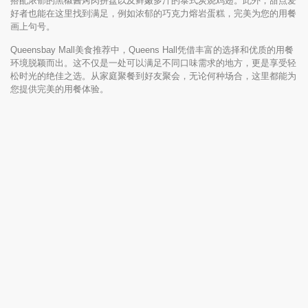
搭配浓郁的黑椒酱烤肉拼盘以及鲜嫩多汁的泰式炭烧鸡翅。此外，甜点爱
好者也能在这里找到满足，例如浓郁的巧克力熔岩蛋糕，完美为您的用餐
画上句号。
Queensbay Mall美食推荐中，Queens Hall凭借丰富的选择和优质的用餐
环境脱颖而出。这不仅是一处可以满足不同口味需求的地方，更是享受轻
松时光的绝佳之选。从家庭聚餐到好友聚会，无论何种场合，这里都能为
您提供完美的用餐体验。