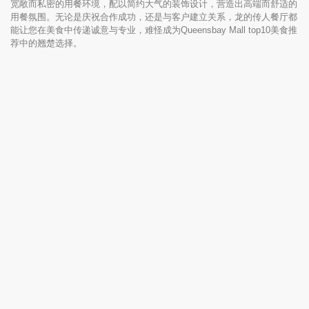
宽敞而私密的用餐环境，配以简约大气的装饰设计，营造出高端而舒适的
用餐氛围。无论是庆祝合作成功，还是与客户建立关系，龙的传人餐厅都
能让您在美食中传递诚意与专业，难怪成为Queensbay Mall top10美食推
荐中的翘楚选择。