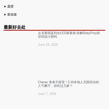
➤
霹雳
➤
新加坡
最新好去处
从克莱因蓝到全LED屏幕墙:拆解BabyPery的
空间设计密码
June 19, 2026
Cheras 美食不踩雷！5 间本地人无限回访的
人气餐厅，你吃过几家？
June 7, 2026