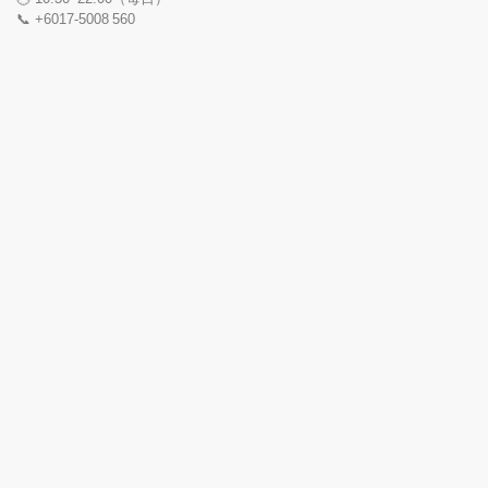
📞 +6017‑5008 560