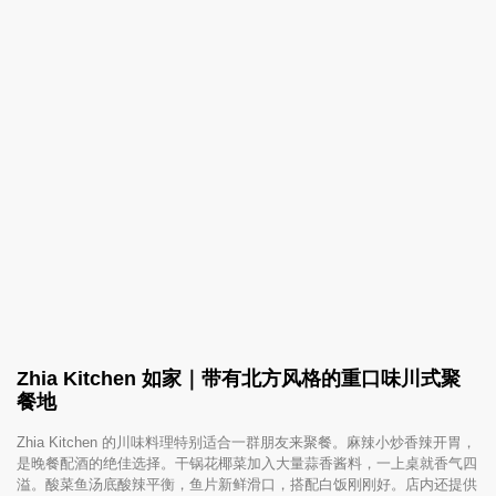
Zhia Kitchen 如家｜带有北方风格的重口味川式聚
餐地
Zhia Kitchen 的川味料理特别适合一群朋友来聚餐。麻辣小炒香辣开胃，
是晚餐配酒的绝佳选择。干锅花椰菜加入大量蒜香酱料，一上桌就香气四
溢。酸菜鱼汤底酸辣平衡，鱼片新鲜滑口，搭配白饭刚刚好。店内还提供