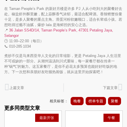
在 Taman People’s Park 的新好月楼是许多 PJ 人从小吃到大的聚餐好去
处。椒盐虾外酥里嫩，配上蒜酥香气浓郁，最适合配啤酒。香辣螃蟹份量
十足，是多人聚餐的重点主角。滑蛋河粉软嫩顺口，适合长辈或小孩。若
想吃得过瘾不油腻，爆炒 lala 是海鲜控的安心之选。
📍
36 Jalan SS4D/14, Taman People’s Park, 47301 Petaling Jaya,
Selangor
🕒 11:00–22:00（每日）
📞 010‑285 1034
煮炒不仅是马来西亚华人文化的日常缩影，更是 Petaling Jaya 人生活里
不可或缺的一部分。从潮州温汤到川式重味，每一家餐厅都在传承一
种“锅气”的魅力。这五家餐厅，是你不必花太多预算也能好好吃饭的地
方。下一次想和亲朋好友吃顿热闹饭，就从这里开始探索吧！
上篇文章
下篇文章
相关标签：
晚餐
榜单专题
聚餐
更多同类型文章
最新开张
午餐