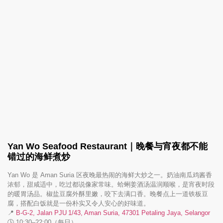
Yan Wo Seafood Restaurant｜晚餐与宵夜都不能
错过的海鲜煮炒
Yan Wo 是 Aman Suria 区夜晚最热闹的海鲜大炒之一。奶油南瓜鸡酱香
浓郁，甜咸适中，吃过都说像家常味。蛤蜊姜酒汤温润顺喉，是宵夜时段
的暖胃汤品。椒盐豆腐外酥里嫩，咬下去满口香。晚餐点上一道铁板豆
腐，搭配白饭就是一份朴实又令人安心的好味道。
📍
B‑G‑2, Jalan PJU 1/43, Aman Suria, 47301 Petaling Jaya, Selangor
🕒 10:30–22:00（每日）