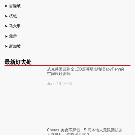
➤
吉隆坡
➤
槟城
➤
马六甲
➤
霹雳
➤
新加坡
最新好去处
从克莱因蓝到全LED屏幕墙:拆解BabyPery的
空间设计密码
June 19, 2026
Cheras 美食不踩雷！5 间本地人无限回访的
人气餐厅，你吃过几家？