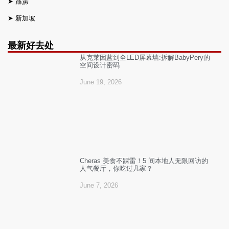
➤
霹雳
➤
新加坡
最新好去处
从克莱因蓝到全LED屏幕墙:拆解BabyPery的
空间设计密码
June 19, 2026
Cheras 美食不踩雷！5 间本地人无限回访的
人气餐厅，你吃过几家？
June 7, 2026