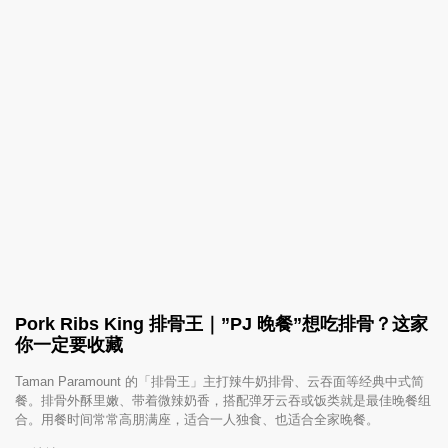
Pork Ribs King 排骨王｜”PJ 晚餐”想吃排骨？这家
你一定要收藏
Taman Paramount 的「排骨王」主打辣牛奶排骨、云吞面等经典中式简
餐。排骨外酥里嫩、带着微辣奶香，搭配弹牙云吞或饭类就是最佳晚餐组
合。用餐时间常常高朋满座，适合一人独食、也适合全家晚餐。