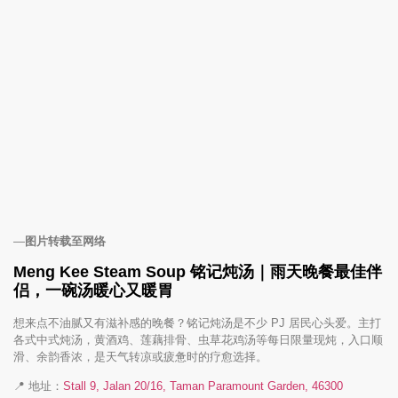
—
图片转载至网络
Meng Kee Steam Soup 铭记炖汤｜雨天晚餐最佳伴
侣，一碗汤暖心又暖胃
想来点不油腻又有滋补感的晚餐？铭记炖汤是不少 PJ 居民心头爱。主打
各式中式炖汤，黄酒鸡、莲藕排骨、虫草花鸡汤等每日限量现炖，入口顺
滑、余韵香浓，是天气转凉或疲惫时的疗愈选择。
📍 地址：
Stall 9, Jalan 20/16, Taman Paramount Garden, 46300