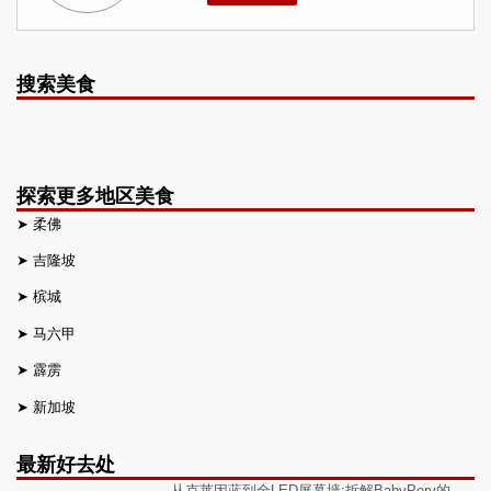
搜索美食
探索更多地区美食
➤
柔佛
➤
吉隆坡
➤
槟城
➤
马六甲
➤
霹雳
➤
新加坡
最新好去处
从克莱因蓝到全LED屏幕墙:拆解BabyPery的