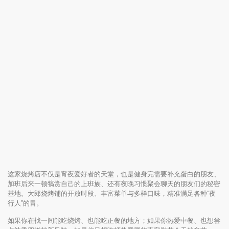
这家烧烤店不仅是宵夜爱好者的天堂，也是健身完需要补充蛋白的朋友、
加班后来一顿犒赏自己的上班族、还有夜晚习惯聚会聊天的朋友们的秘密
基地。大郎烧烤铺的开放时段、丰富菜单与多样口味，精准满足各种“夜
行人”的胃。
如果你在找一间能吃烧烤、也能吃正餐的地方；如果你热爱中餐、也想尝