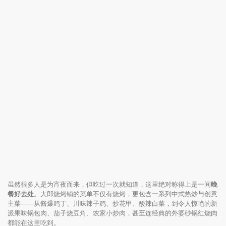
虽然很多人是为宵夜而来，但吃过一次就知道，这里绝对称得上是一间
晚
餐好去处
。大郎烧烤铺的菜单不仅有烧烤，更包含一系列中式热炒与创意
主菜——从酱爆鸡丁、川味辣子鸡、炒花甲、酸辣白菜，到令人惊艳的新
派果味锅包肉、茄子烧豆角、农家小炒肉，甚至连经典的外婆砂锅红烧肉
都能在这里吃到。