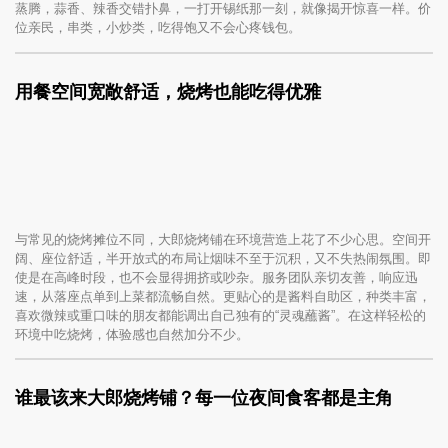
蒸腾，蒜香、辣香交错扑鼻，一打开锡纸那一刻，就像揭开惊喜一样。价
位亲民，串类，小炒类，吃得饱又不会心疼钱包。
用餐空间宽敞舒适，烧烤也能吃得优雅
与常见的烧烤摊位不同，大郎烧烤铺在环境营造上花了不少心思。空间开
阔、座位舒适，半开放式的布局让烟味不至于沉积，又不失热闹氛围。即
使是在高峰时段，也不会显得拥挤或吵杂。服务团队亲切友善，响应迅
速，从落座点单到上菜都流畅自然。更贴心的是酱料自助区，种类丰富，
喜欢微辣或重口味的朋友都能调出自己独有的“灵魂蘸酱”。在这样轻松的
环境中吃烧烤，体验感也自然加分不少。
谁最该来大郎烧烤铺？每一位夜间食客都是主角