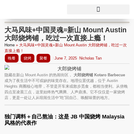
大马风味+中国灵魂=新山 Mount Austin
大郎烧烤铺，吃过一次直接上瘾！
Home
»
大马风味+中国灵魂=新山 Mount Austin 大郎烧烤铺，吃过一次
直接上瘾！
晚餐
烧烤
聚餐
June 7, 2025
Nicholas Tan
隐藏在新山 Mount Austin 的热闹街区，
大郎烧烤铺 Kotaro Barbecue
成为了夜生活中不可或缺的味觉存在。地理位置优越，位于 Austin
Heights 商圈核心地带，不管是开车来或散步觅食，都相当便利。从傍晚
四点至凌晨三点，这里始终热气腾腾、人声鼎沸。它不仅仅是一家烧烤
店，更是一处让人从喧闹生活中“吃”回自己、唤醒味蕾的地方。
独门调料＋自己熬油：这是 JB 中国烧烤 Malaysia
风格的代表作