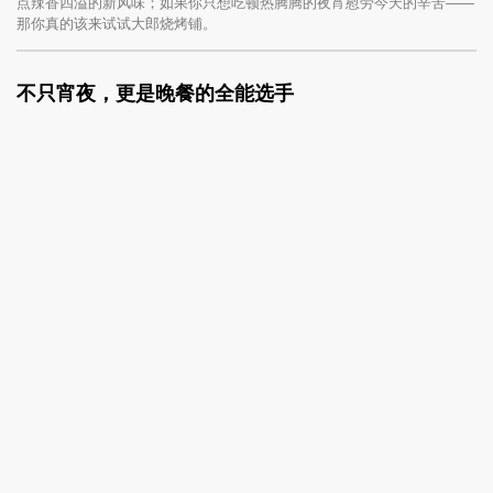
点辣香四溢的新风味；如果你只想吃顿热腾腾的夜宵慰劳今天的辛苦——
那你真的该来试试大郎烧烤铺。
不只宵夜，更是晚餐的全能选手