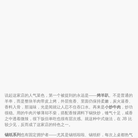
说起这家店的人气菜色，第一个被提到的永远是——
烤羊趴
。不是普通的
羊串，而是整块羊肉带皮上烤，外层焦香、里面仍保持柔嫩，炭火逼香、
香料入骨，那滋味，光是闻就让人忍不住吞口水。再来是
小炒牛肉
，炒功
很稳。用的牛肉片够薄却不柴，搭配香辣调料下锅快炒，镬气十足，咸香
之中透着微辣，很下饭但单吃也很有层次感。就这种中式做法，在 JB 比
较少见，反而成了这家店的特色之一。
锡纸系列
也有固定拥护者——尤其是锡纸啦啦、锡纸虾，每次上桌都热气