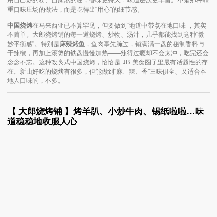
用自己炒的粉、自家熬的油，香味更持久，味道层次更丰富。不是那种靠
重口味压场的做法，而是吃得出“用心”的细节感。
中国烧烤
在马来西亚已不算罕见，但要做到“地道中带点在地口味”，其实
不简单。大郎烧烤铺的每一道烧烤、炒物、汤汁，几乎都能找到这种“微
妙平衡感”。特别是
麻辣烤鱼
，鱼肉事先腌过，铺满满一盘的秘制香料与
干辣椒，再加上滚烫的铁盘慢慢加热——辣得过瘾却不会太冲，吃完还会
念念不忘。这种改良式中国烧烤，恰恰是 JB 美食圈子里最有话题性的存
在。新山好吃的烧烤有很多，但能做到“麻、辣、香”三味俱全、又适合本
地人口味的，不多。
【 大郎烧烤铺 】烤羊趴、小炒牛肉、锡纸啦啦…味
道稳稳地收服人心