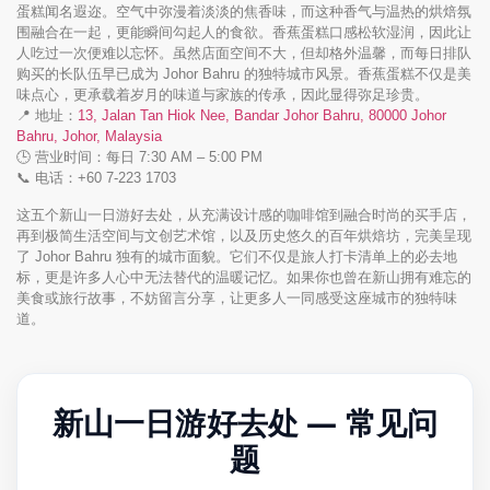
蛋糕闻名遐迩。空气中弥漫着淡淡的焦香味，而这种香气与温热的烘焙氛
围融合在一起，更能瞬间勾起人的食欲。香蕉蛋糕口感松软湿润，因此让
人吃过一次便难以忘怀。虽然店面空间不大，但却格外温馨，而每日排队
购买的长队伍早已成为 Johor Bahru 的独特城市风景。香蕉蛋糕不仅是美
味点心，更承载着岁月的味道与家族的传承，因此显得弥足珍贵。
📍 地址：
13, Jalan Tan Hiok Nee, Bandar Johor Bahru, 80000 Johor
Bahru, Johor, Malaysia
🕒 营业时间：每日 7:30 AM – 5:00 PM
📞 电话：+60 7-223 1703
这五个新山一日游好去处，从充满设计感的咖啡馆到融合时尚的买手店，
再到极简生活空间与文创艺术馆，以及历史悠久的百年烘焙坊，完美呈现
了 Johor Bahru 独有的城市面貌。它们不仅是旅人打卡清单上的必去地
标，更是许多人心中无法替代的温暖记忆。如果你也曾在新山拥有难忘的
美食或旅行故事，不妨留言分享，让更多人一同感受这座城市的独特味
道。
新山一日游好去处 — 常见问
题