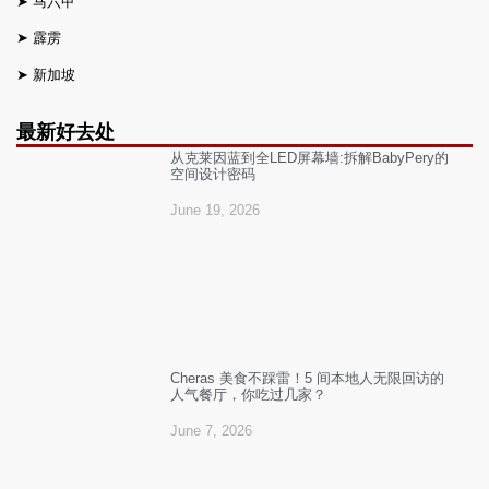
➤
马六甲
➤
霹雳
➤
新加坡
最新好去处
从克莱因蓝到全LED屏幕墙:拆解BabyPery的
空间设计密码
June 19, 2026
Cheras 美食不踩雷！5 间本地人无限回访的
人气餐厅，你吃过几家？
June 7, 2026