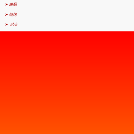
➤ 甜品
➤ 烧烤
➤ 约会