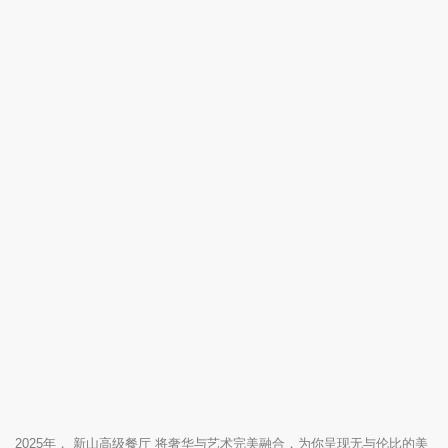
2025年， 新山高级餐厅 将奢华与艺术完美融合，为你呈现无与伦比的美