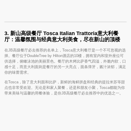
3. 新山高级餐厅 Tosca Italian Trattoria意大利餐
厅：温馨氛围与经典意大利美食，尽在新山的顶楼
在JB高级餐厅必去推荐的名单上，Tosca意大利餐厅是一个不可忽视的选
择。餐厅位于DoubleTree by Hilton酒店的10楼，拥有室内和室外座位可
供选择，俯瞰泳池的美丽景色。餐厅的木烤比萨香气四溢，外脆内软，口
感十足，而意大利面则是餐厅的另一大亮点，面条弹牙，酱汁浓郁，满足
你的味蕾需求。
在Tosca，除了意大利面和比萨，新鲜的海鲜拼盘和经典的提拉米苏等甜
点也非常受欢迎。无论是和家人聚餐，还是和朋友小聚，Tosca都能为你
带来美味与温馨的用餐体验，是你JB高级餐厅必去推荐中的优选之一。