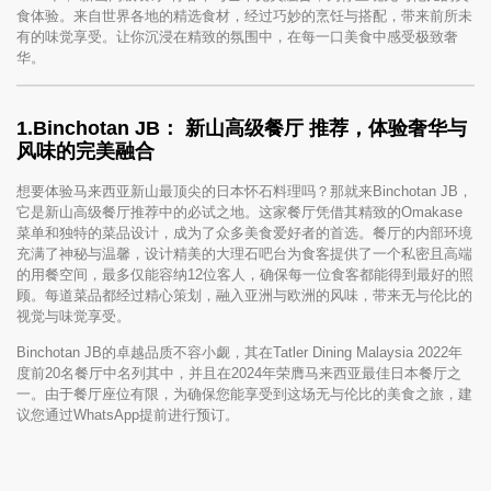
食体验。来自世界各地的精选食材，经过巧妙的烹饪与搭配，带来前所未
有的味觉享受。让你沉浸在精致的氛围中，在每一口美食中感受极致奢
华。
1.
Binchotan JB： 新山高级餐厅 推荐，体验奢华与
风味的完美融合
想要体验马来西亚新山最顶尖的日本怀石料理吗？那就来Binchotan JB，
它是新山高级餐厅推荐中的必试之地。这家餐厅凭借其精致的Omakase
菜单和独特的菜品设计，成为了众多美食爱好者的首选。餐厅的内部环境
充满了神秘与温馨，设计精美的大理石吧台为食客提供了一个私密且高端
的用餐空间，最多仅能容纳12位客人，确保每一位食客都能得到最好的照
顾。每道菜品都经过精心策划，融入亚洲与欧洲的风味，带来无与伦比的
视觉与味觉享受。
Binchotan JB的卓越品质不容小觑，其在Tatler Dining Malaysia 2022年
度前20名餐厅中名列其中，并且在2024年荣膺马来西亚最佳日本餐厅之
一。由于餐厅座位有限，为确保您能享受到这场无与伦比的美食之旅，建
议您通过WhatsApp提前进行预订。