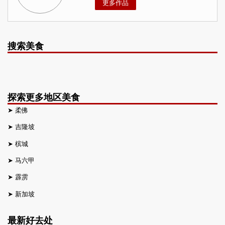
更多作品
搜索美食
探索更多地区美食
➤
柔佛
➤
吉隆坡
➤
槟城
➤
马六甲
➤
霹雳
➤
新加坡
最新好去处