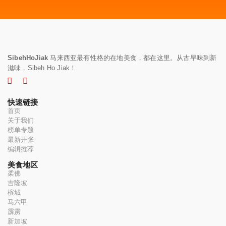
SibehHoJiak
马来西亚最有性格的在地美食，都在这里。从古早味到新
滋味，Sibeh Ho Jiak！
快速链接
首页
关于我们
榜单专题
最新开张
编辑推荐
美食地区
柔佛
吉隆坡
槟城
马六甲
霹雳
新加坡