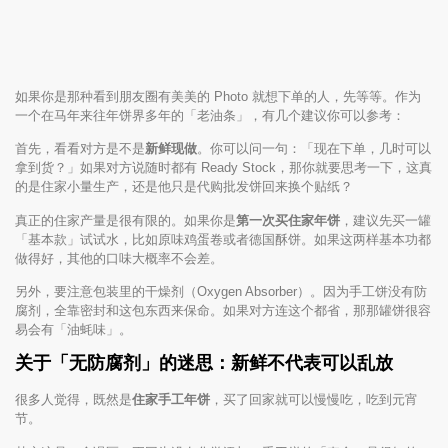
如果你是那种看到朋友圈有美美的 Photo 就想下单的人，先等等。作为
一个在马年来往年饼界多年的「老油条」，有几个建议你可以参考：
首先，看看对方是不是
新鲜现做
。你可以问一句：「现在下单，几时可以
拿到货？」如果对方说随时都有 Ready Stock，那你就要思考一下，这真
的是住家小量生产，还是他只是代购批发饼回来换个贴纸？
真正的住家产量是很有限的。如果你是
第一次买住家年饼
，建议先买一罐
「基本款」试试水，比如原味鸡蛋卷或者德国酥饼。如果这两样基本功都
做得好，其他的口味大概率不会差。
另外，要注意包装里的干燥剂（Oxygen Absorber）。因为手工饼没有防
腐剂，全靠密封和这包东西来保命。如果对方连这个都省，那那罐饼很容
易会有「油蚝味」。
关于「无防腐剂」的迷思：新鲜不代表可以乱放
很多人觉得，既然是
住家手工年饼
，买了回家就可以慢慢吃，吃到元宵
节。