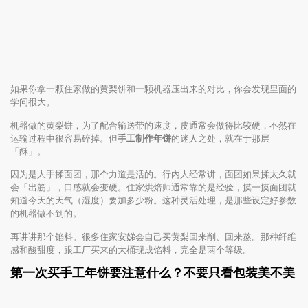
如果你拿一颗住家做的黄梨饼和一颗机器压出来的对比，你会发现里面的
学问很大。
机器做的黄梨饼，为了配合输送带的速度，皮通常会做得比较硬，不然在
运输过程中很容易碎掉。但
手工制作年饼
的迷人之处，就在于那层
「酥」。
因为是人手揉面团，那个力道是活的。行内人经常讲，面团如果揉太久就
会「出筋」，口感就会变硬。住家烘焙师通常靠的是经验，摸一摸面团就
知道今天的天气（湿度）要加多少粉。这种灵活处理，是那些设定好参数
的机器做不到的。
再讲讲那个馅料。很多住家安娣会自己买黄梨回来削、回来熬。那种纤维
感和酸甜度，跟工厂买来的大桶现成馅料，完全是两个等级。
第一次买手工年饼要注意什么？不要只看包装美不美