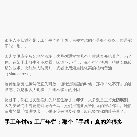
很多人不知道的是，工厂生产的年饼，首要考虑的不是好不好吃，而是能
不能「耐」。
因为要供应全马各地的商场，这些饼通常在几个月前就要开始量产。为了
保证在架子上放半年不发霉、味道不走样，厂家不得不使用一些延长保质
期的技术。比如加入防腐剂，或者使用熔点比较高的植物黄油
（Margarine）。
这种植物黄油虽然便宜又耐放，但吃进嘴里的时候，那种「化不开」的油
腻感，就是很多人觉得工厂饼不够香的原因。
反过来，你在朋友圈看到的那些
住家手工年饼
，大多数是主打
无防腐剂
。
因为安娣们不需要把饼卖给全马，她们只需要卖给附近的街坊邻里。她们
追求的是「快进快出」，饼还没来得及变质，就已经在你的肚子里了。
手工年饼vs 工厂年饼：那个「手感」真的差很多