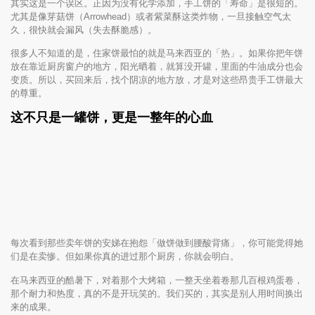
其实这是一个误区。正因为没有化学添加，手工饼的「寿命」是很短的。
尤其是像芽菇饼（Arrowhead）或者紫菜酥这类炸物，一旦接触空气太
久，很快就会漏风（失去酥脆感）。
很多人不知道的是，住家饼最怕的就是马来西亚的「热」。如果你把年饼
放在靠近厨房窗户的地方，阳光晒着，就算没开罐，里面的牛油成分也会
变质。所以，买回来后，找个阴凉的地方放，才是对这些昂贵手工饼最大
的尊重。
这不只是一罐饼，更是一整年的心血
每次看到那些卖年饼的安娣在抱怨「做饼做到腰酸背痛」，你可能觉得她
们是在卖惨。但如果你真的进过那个厨房，你就会明白。
在马来西亚的酷暑下，对着那个大烤箱，一整天坐着卷那几百根鸡蛋卷，
那个耐力和热度，真的不是开玩笑的。我们买的，其实是别人用时间换出
来的成果。