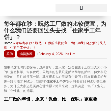
每年都在吵：既然工厂做的比较便宜，为
什么我们还要回过头去找「住家手工年
饼」？
Home
»
每年都在吵：既然工厂做的比较便宜，为什么我们还要回过头去
找「住家手工年饼」？
柔佛
编辑推荐
February 4, 2026
Iris Lim
如果你这段时间去探亲，进到客厅，主人家一定会在桌子上摆出大大小小
的红盖塑料罐。你会发现，虽然有的包装只是贴张简单的贴纸，但大家抢
着吃的，往往就是那一罐。其实很多人心里都有个疑问：现在超市卖的年
饼一罐可能才 RM15，但那种“
住家手工年饼
”分分钟要卖到 RM30 甚至更
多，为什么大家还是买得心甘情愿？简单来说，这其实是一场「工业化」
和「个性化」的博弈。
工厂做的年饼，原来「保命」比「保味」更重要