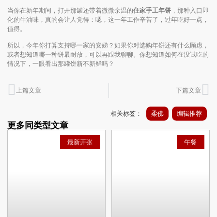
当你在新年期间，打开那罐还带着微微余温的
住家手工年饼
，那种入口即
化的牛油味，真的会让人觉得：嗯，这一年工作辛苦了，过年吃好一点，
值得。
所以，今年你打算支持哪一家的安娣？如果你对选购年饼还有什么顾虑，
或者想知道哪一种饼最耐放，可以再跟我聊聊。你想知道如何在没试吃的
情况下，一眼看出那罐饼新不新鲜吗？
上篇文章
下篇文章
相关标签：
柔佛
编辑推荐
更多同类型文章
最新开张
午餐