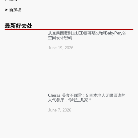
➤
新加坡
最新好去处
从克莱因蓝到全LED屏幕墙:拆解BabyPery的
空间设计密码
June 19, 2026
Cheras 美食不踩雷！5 间本地人无限回访的
人气餐厅，你吃过几家？
June 7, 2026