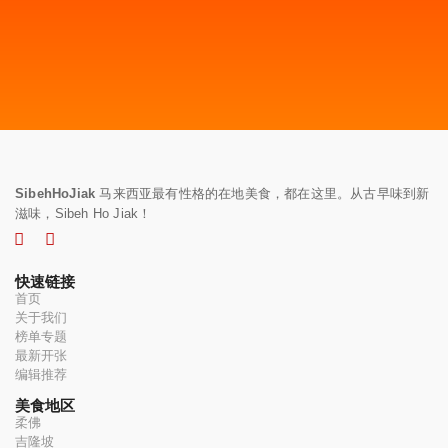
SibehHoJiak
马来西亚最有性格的在地美食，都在这里。从古早味到新
滋味，Sibeh Ho Jiak！
快速链接
首页
关于我们
榜单专题
最新开张
编辑推荐
美食地区
柔佛
吉隆坡