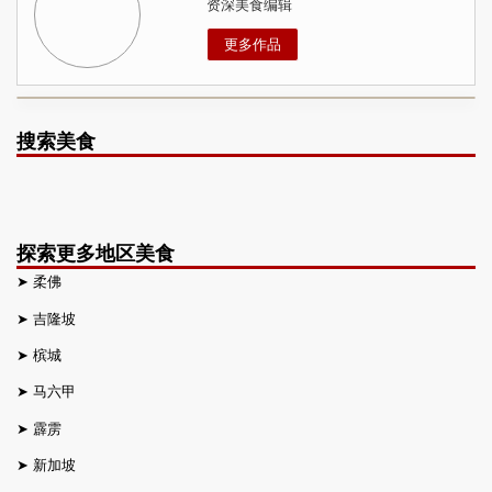
资深美食编辑
更多作品
搜索美食
探索更多地区美食
➤
柔佛
➤
吉隆坡
➤
槟城
➤
马六甲
➤
霹雳
➤
新加坡