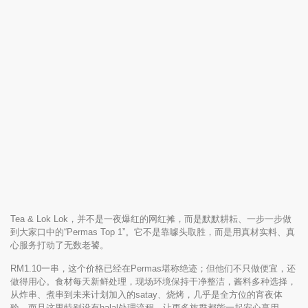
Tea & Lok Lok，并不是一夜爆红的网红摊，而是默默耕耘、一步一步做
到大家口中的“Permas Top 1”。它不是靠噱头取胜，而是用真材实料、真
心服务打动了无数老饕。
RM1.10一串，这个价格已经在Permas堪称绝迹；但他们不只做便宜，还
做得用心。食材每天新鲜处理，现场环境保持干净整洁，酱料多种选择，
从炸串、煮串到未来计划加入的satay、烧烤，几乎是全方位的宵夜体
验。而且这里特别设有halal处理流程，让更多族群都能一起安心享用。