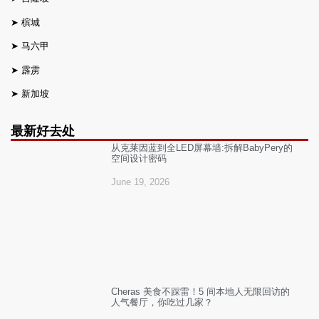
➤
槟城
➤
马六甲
➤
霹雳
➤
新加坡
最新好去处
从克莱因蓝到全LED屏幕墙:拆解BabyPery的
空间设计密码
June 19, 2026
Cheras 美食不踩雷！5 间本地人无限回访的
人气餐厅，你吃过几家？