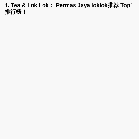
1.
Tea & Lok Lok： Permas Jaya loklok推荐
Top1
排行榜！