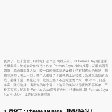
夜深了，肚子空空，纠结吃什么？去 阿胜乐乐，JB Permas Jaya的这家
火爆餐馆，绝对会让你惊艳！作为 Permas Jaya loklok推荐，花雕鸡酒香
四溢，鸡肉嫩滑又入味，咬一口瞬间幸福感爆棚！还有那暖心的辣汤，胡
椒味浓郁，喝上一口，整个人都暖了！最棒的上汤拉拉，新鲜又微辣的汤
底，姜味十足，真是让你一吃就上瘾！不想吃主食？来一串 串串，口感
丰富，随心选择，满足你的每个胃口！这里的美味让你夜晚不再孤单，平
价又实惠，绝对是 Permas Jaya宵夜好去处！快来体验 JB Permas Jaya
Top 4 loklok，让你的深夜更精彩！
3. 串烧王：Cheese sausage，辣得想尖叫！