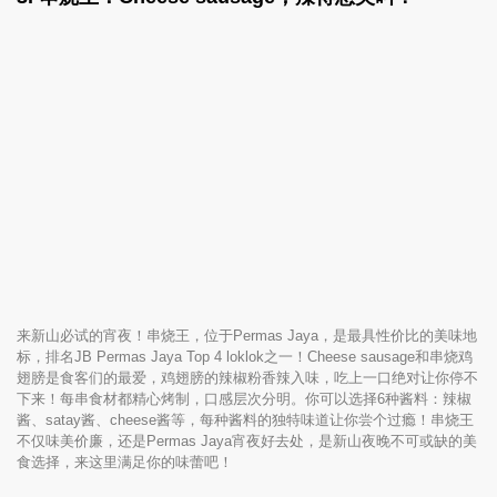
来新山必试的宵夜！串烧王，位于Permas Jaya，是最具性价比的美味地
标，排名JB Permas Jaya Top 4 loklok之一！Cheese sausage和串烧鸡
翅膀是食客们的最爱，鸡翅膀的辣椒粉香辣入味，吃上一口绝对让你停不
下来！每串食材都精心烤制，口感层次分明。你可以选择6种酱料：辣椒
酱、satay酱、cheese酱等，每种酱料的独特味道让你尝个过瘾！串烧王
不仅味美价廉，还是Permas Jaya宵夜好去处，是新山夜晚不可或缺的美
食选择，来这里满足你的味蕾吧！