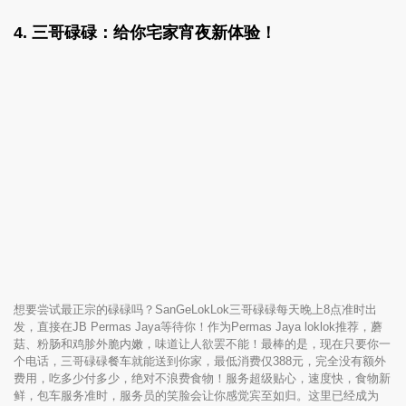
4. 三哥碌碌：给你宅家宵夜新体验！
想要尝试最正宗的碌碌吗？SanGeLokLok三哥碌碌每天晚上8点准时出
发，直接在JB Permas Jaya等待你！作为Permas Jaya loklok推荐，蘑
菇、粉肠和鸡胗外脆内嫩，味道让人欲罢不能！最棒的是，现在只要你一
个电话，三哥碌碌餐车就能送到你家，最低消费仅388元，完全没有额外
费用，吃多少付多少，绝对不浪费食物！服务超级贴心，速度快，食物新
鲜，包车服务准时，服务员的笑脸会让你感觉宾至如归。这里已经成为